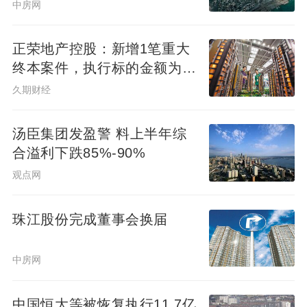
圈成型 文化地标运营”的全兑现状态，新世界
中房网
·天馥正处在第一圈层，据克而瑞数据显示，
今年前10月项目已斩获白鹅潭第一圈层销售
正荣地产控股：新增1笔重大
终本案件，执行标的金额为
面积、套数与金额“三冠王”，用实打实的业绩
4.73亿元
久期财经
印证，在13万/㎡价值定义的白鹅潭，新世界
·天馥始终是改善置业的必然之选。
汤臣集团发盈警 料上半年综
合溢利下跌85%-90%
名牌红盘：高品质赛道，定义全能生活新范
观点网
式
珠江股份完成董事会换届
选择新世界·天馥，不仅是选择一套房子，更
是选择一种与白鹅潭共生共荣的生活方式，
中房网
锁定当下乃至更久的全明牌的高品质生活。
中国恒大等被恢复执行11.7亿