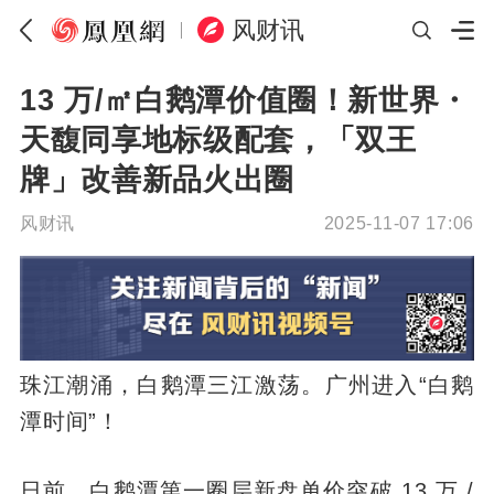
风财讯
13 万/㎡白鹅潭价值圈！新世界・
天馥同享地标级配套，「双王
牌」改善新品火出圈
风财讯
2025-11-07 17:06
珠江潮涌，白鹅潭三江激荡。广州进入“白鹅
潭时间”！
日前，白鹅潭第一圈层新盘单价突破 13 万 /