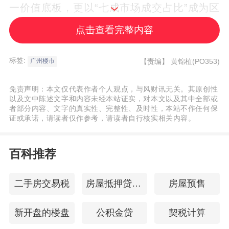
一价值底板，更以“七成市场成交占比”成为区
域中高人气、高认同的改善必买榜。
点击查看完整内容
明牌地段：共建共荣白鹅潭，助力价值升级
标签:
【责编】
黄锦植(PO353)
广州楼市
世界级商圈白鹅潭风头正劲，左手人文烟火
免责声明：本文仅代表作者个人观点，与风财讯无关。其原创性
以及文中陈述文字和内容未经本站证实，对本文以及其中全部或
气，右手潮流国际范，潮聚世界目光。
者部分内容、文字的真实性、完整性、及时性，本站不作任何保
证或承诺，请读者仅作参考，请读者自行核实相关内容。
当前，3700亿元投资、超100个重点项目加
百科推荐
速落地。在白鹅潭江岸地标圈，作为价值第
一圈层，以新世界白鹅潭片区为圆心，城市
二手房交易税
房屋抵押贷款时间
房屋预售
顶配的生活资源铿锵落定，10km江岸为交通
骨干，串联起文化地标、重奢商业、
金融
中
新开盘的楼盘
公积金贷
契税计算
心，登上全盛巅峰时代。