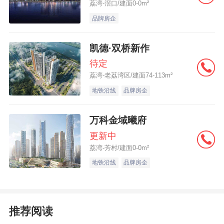
荔湾-滘口/建面0-0m²
品牌房企
凯德·双桥新作
待定
荔湾-老荔湾区/建面74-113m²
地铁沿线
品牌房企
万科金域曦府
更新中
荔湾-芳村/建面0-0m²
地铁沿线
品牌房企
推荐阅读