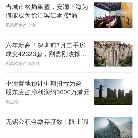
当城市格局重塑，安澜上海为
何能成为徐汇滨江承接“新质
生产力”的人居锚点？
凤凰网房产上海
六年新高！深圳前7月二手房
成交42323套，刚需刚改撑
起"量的回归"
凤凰网房产深圳站
中渝置地预计中期扭亏为盈
股东应占净利润约3000万港元
这份深厚的开发底蕴，让新世界中国比任何
观点网
人都更懂白鹅潭，也更懂得如何在这里打造
匹配城市封面的作品。随着配套落地即价值
无锡公积金缴存基数上限上调
登顶，白鹅潭第一圈层“交通路网升级 核心商