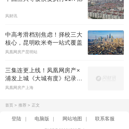
交通明牌：家门口3地铁，解锁三大CBD连通
自由
风财讯
新世界·天馥首先抓住了改善家庭最看重的“通
中高考滑档别焦虑！择校三大
勤痛点”，项目临近5&6&11等三地铁，距广
核心，昆明欧米奇一站式覆盖
州黄金动脉地铁
5号线
首发站仅约200米，无
凤凰网房产昆明站
需换乘就能一线直达珠江新城；地铁11号线
更是串联环市东、国际金融城两大CBD，真
三集连更上线！凤凰网房产×
正实现“工作在CBD，生活在白鹅潭”的理想
浦发上城《大城有度》纪录片
见证一座百万方大城生长
状态。
凤凰网房产上海
首页
>
推荐
>
正文
登陆
|
电脑版
|
网站地图
|
联系客服