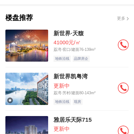
早在白鹅潭规划之初，新世界中国秉承“予城
楼盘推荐
更多
新蕴”的品牌承诺，以城市运营商的远见布局
新世界·天馥
于此，参与城市公共
建设
、人文传承，与白
41000元/㎡
鹅潭二十余载共建共荣，不仅助力和见证了
荔湾-窖口/建面76-139m²
白鹅潭从蓝图走向现实，更以以长期主义、
地铁沿线
品牌房企
糅合广粤文化的新蕴与底蕴，为广州西翼
CBD呈献过万户、近120万㎡的“头等舱”高品
新世界凯粤湾
质生活片区，从逸彩新世界到凯粤湾再到天
更新中
馥（在售），洞察不同人群需求的差异，在
荔湾-芳村/建面80-143m²
地铁沿线
现房
每个项目中融汇人文价值与匠心远见，为社
区打造共生的美好。
雅居乐天际715
更新中