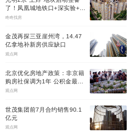
了！凤凰城地铁口+深实验+商
业环绕
咚咚找房
金茂再探三亚崖州湾，14.47
亿拿地补新房供应缺口
观点网
北京优化房地产政策：非京籍
购房社保调为1年 公积金最高
可贷340万元
观点网
世茂集团前7月合约销售90.1
亿元
观点网