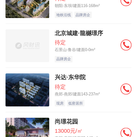
朝阳-东坝/建面116-168m²
地铁沿线
品牌房企
北京城建·龍樾璟序
待定
石景山-鲁谷/建面0-0m²
品牌房企
兴达·东华院
待定
燕郊-燕郊/建面143-237m²
现房
低密居所
尚璟花园
13000元/㎡