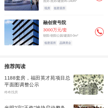
燕郊-燕郊/建面95-140m²
现房
低密居所
融创壹号院
3000万元/套
朝阳-朝阳公园/建面0-0m²
低密居所
品牌房企
推荐阅读
1188套房，福田英才苑项目总
平面图调整公示
咚咚找房
光明2宗“王炸”地块启动整备