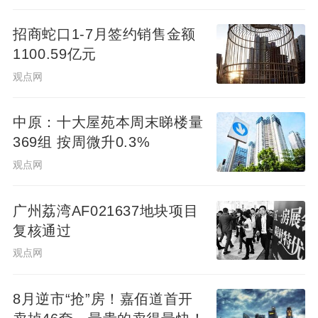
招商蛇口1-7月签约销售金额
1100.59亿元
观点网
中原：十大屋苑本周末睇楼量
369组 按周微升0.3%
观点网
广州荔湾AF021637地块项目
复核通过
观点网
8月逆市“抢”房！嘉佰道首开