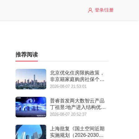
登录/注册
推荐阅读
北京优化住房限购政策，
非京籍家庭购房社保个税
缴纳年限下调为一年
2026-08-07 21:53:01
普睿首发两大数智云产品
丁祖昱:地产进入结构优化
阶段
2026-08-07 20:52:37
上海批复《国土空间近期
实施规划（2026-2030