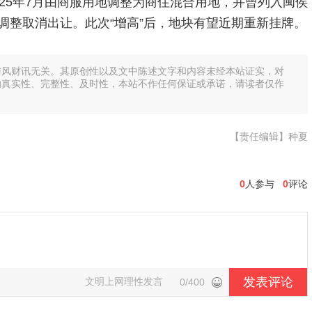
25年7月由商服用地调整为商住混合用地，并曾列入闽侯
调整取消出让。此次“增高”后，地块有望近期重新挂牌。
与风财讯无关。其原创性以及文中陈述文字和内容未经本站证实，对
的真实性、完整性、及时性，本站不作任何保证或承诺，请读者仅作
【责任编辑】种夏
0
人参与
0
评论
发表评论
文明上网理性发言
0/400