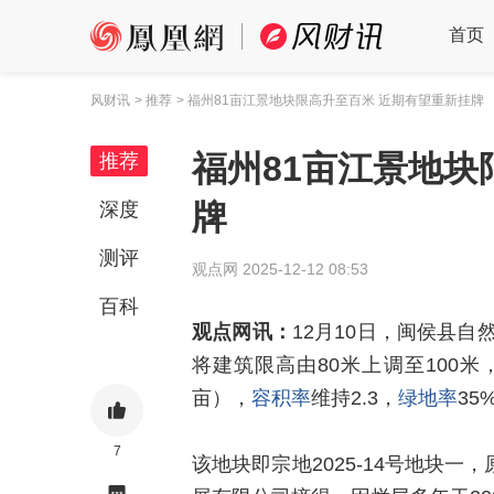
首页
风财讯
> 推荐
> 福州81亩江景地块限高升至百米 近期有望重新挂牌
福州81亩江景地块
推荐
牌
深度
测评
观点网
2025-12-12 08:53
百科
观点网讯：
12月10日，闽侯县自
将建筑限高由80米上调至100米，
亩），
容积率
维持2.3，
绿地率
35
7
该地块即宗地2025-14号地块一