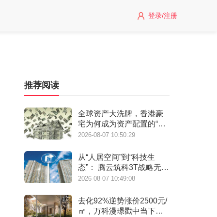
登录/注册
推荐阅读
全球资产大洗牌，香港豪
宅为何成为资产配置的“必
选项”？
2026-08-07 10:50:29
从“人居空间”到“科技生
态”： 腾云筑科3T战略无锡
首发，生态圈协同重构未
2026-08-07 10:49:08
来人居
去化92%逆势涨价2500元/
㎡，万科漫璟戳中当下最