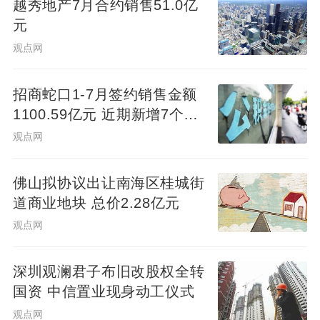
越秀地产7月合约销售51.0亿
元
观点网
招商蛇口1-7月签约销售金额
1100.59亿元 近期新增7个项
目
观点网
佛山拟协议出让南海区桂城街
道商业地块 总价2.28亿元
观点网
深圳观澜君子布旧改股权全转
国资 中信置业现身动工仪式
观点网