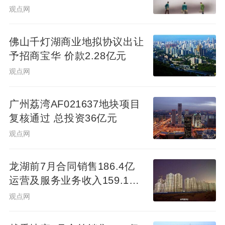
观点网
佛山千灯湖商业地拟协议出让
予招商宝华 价款2.28亿元
观点网
广州荔湾AF021637地块项目
复核通过 总投资36亿元
观点网
龙湖前7月合同销售186.4亿
运营及服务业务收入159.1亿
元
观点网