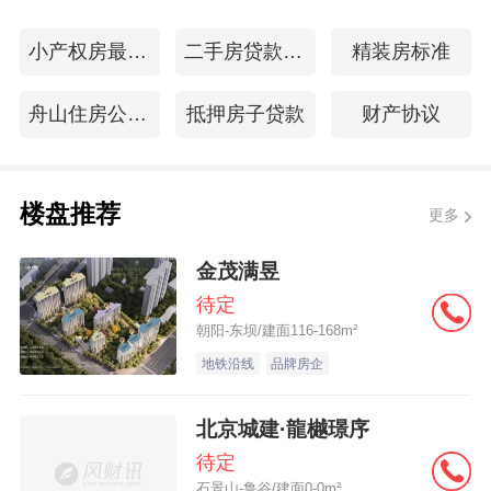
小产权房最新消息
二手房贷款年限
精装房标准
舟山住房公积金查询
抵押房子贷款
财产协议
楼盘推荐
更多
金茂满昱
待定
朝阳-东坝/建面116-168m²
地铁沿线
品牌房企
北京城建·龍樾璟序
待定
石景山-鲁谷/建面0-0m²