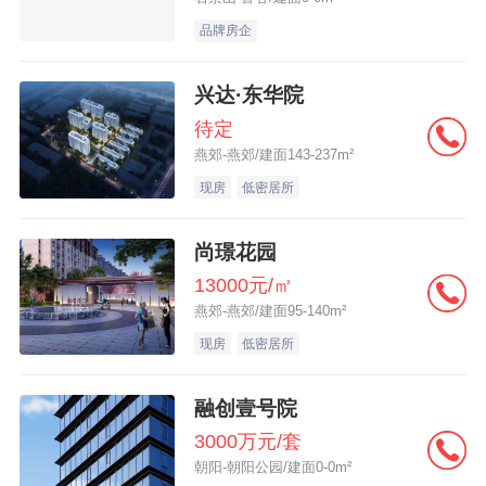
品牌房企
兴达·东华院
待定
燕郊-燕郊/建面143-237m²
现房
低密居所
尚璟花园
13000元/㎡
燕郊-燕郊/建面95-140m²
现房
低密居所
融创壹号院
3000万元/套
朝阳-朝阳公园/建面0-0m²