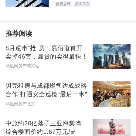
低密居所
品牌房企
推荐阅读
8月逆市“抢”房！嘉佰道首开
卖掉46套，最贵的卖得最快！
凤凰网房产南京站
贝壳租房与成都燃气达成战略
合作 打通安全巡检“最后一米”
凤凰网房产北京
中旅约20亿落子三亚海棠湾
综合楼面价约1.67万元/㎡