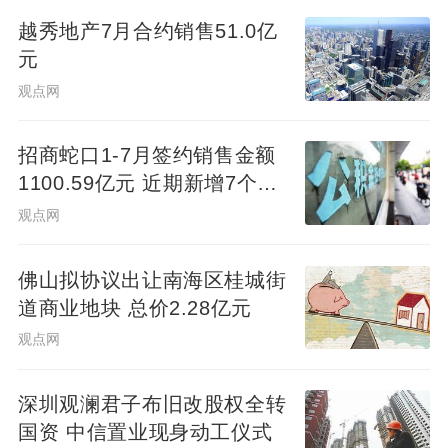
夜饭套餐或自助餐也已订满。
越秀地产7月合约销售51.0亿
元
“我为今年取得的成果感到自豪，并对未来充
观点网
满信心——我们拥有无可比拟的全球布局、
极具吸引力的品牌组合及万豪旅享家忠诚度
招商蛇口1-7月签约销售金额
计划，再加上强大的现金流生成能力和轻资
1100.59亿元 近期新增7个项
产商业模式。展望未来，我们将继续专注于
目
观点网
严格执行增长战略，为宾客提供卓越体验，
为业主带来强劲业绩，为股东创造长期价
佛山拟协议出让南海区桂城街
值。”安东尼·卡普亚诺表示。
道商业地块 总价2.28亿元
观点网
万豪预计，2026年全球RevPAR将增长1.5%
至2.5%，净客房数量将增长为4.5%至5%，
深圳观澜君子布旧改股权全转
经调整EBITDA将增长8%至10%，并向股东
国资 中信置业现身动工仪式