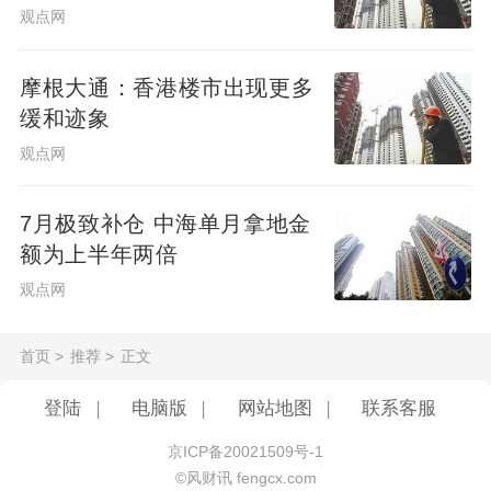
返还超过43亿美元资本。
观点网
摩根大通：香港楼市出现更多
缓和迹象
观点网
7月极致补仓 中海单月拿地金
额为上半年两倍
观点网
首页
>
推荐
>
正文
登陆
|
电脑版
|
网站地图
|
联系客服
京ICP备20021509号-1
©风财讯 fengcx.com