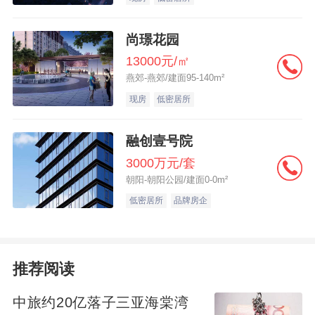
万豪国际集团全球执行委员会成员、大中华
区总裁毛怡冰表示：“连续两年破纪录增长，
尚璟花园
更加坚实了我们深耕中国、共同发展的信
13000元/㎡
心。强劲增长得益于集团本土化策略的持续
燕郊-燕郊/建面95-140m²
现房
低密居所
推进，这将进一步夯实我们在中国市场的长
期发展潜力，把各具特色的旅行体验带入更
融创壹号院
多目的地。未来，我们将始终以消费者需求
3000万元/套
为核心，以更贴近本地的产品与服务，发挥
朝阳-朝阳公园/建面0-0m²
旅行带来的联结力量，助力宾客奔赴心之所
低密居所
品牌房企
向。”
整体来看，万豪2025年全球新增客房近10万
推荐阅读
间，净客房增长率逾4.3%。截至报告期末，
中旅约20亿落子三亚海棠湾
万豪全球开发储备创下新高，涵盖约4100家