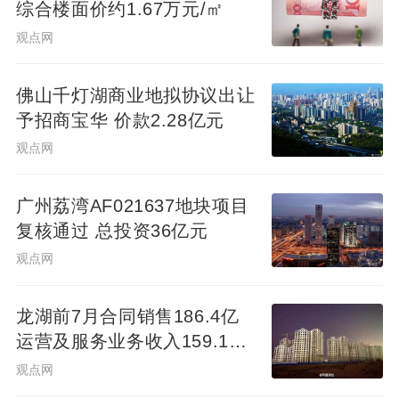
综合楼面价约1.67万元/㎡
酒店、近61万间客房，其中43%的储备客房
观点网
处于在建状态（包括待改造客房）。
佛山千灯湖商业地拟协议出让
值得关注的是，临近春节，出游产品预订进
予招商宝华 价款2.28亿元
入冲刺阶段。澎湃新闻
观点网
（www.thepaper.cn）从万豪获得的数据显
示，截至目前，上海佘山世茂艾美酒店除夕
广州荔湾AF021637地块项目
夜（2月16日）的客房预订已接近满房；南通
复核通过 总投资36亿元
艾美酒店及南通万怡酒店预计春节期间将满
观点网
房；广州白云国际会议中心越秀福朋喜来登
酒店目前除夕夜及年初一的客房预订率已超
龙湖前7月合同销售186.4亿
运营及服务业务收入159.1亿
90%；广州天河合景福朋喜来登酒店除夕夜
元
观点网
的酒店入住率约为95%。此外不少酒店的年