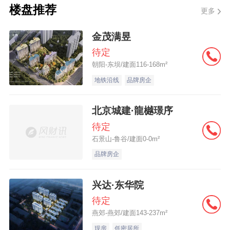
减少0.2%。
楼盘推荐
更多
金茂满昱
万豪披露的数据显示，2025年集团大中华区
待定
朝阳-东坝/建面116-168m²
开发项目签约项目及签约客房数量再创历史
地铁沿线
品牌房企
新高——全年共计签署超200个项目，平均不
到两天签署一个新项目，同比增长25%，新
北京城建·龍樾璟序
签约客房总量超36,000间。其中，万豪高端
待定
品牌实现新签约超30个项目，并引入全新品
石景山-鲁谷/建面0-0m²
牌万豪旅享家公寓。该品牌首个项目苏州艺
品牌房企
刻酒店2025年1月成功签约已于2026年2月6
兴达·东华院
日在苏州启幕，标志着万豪在华品牌矩阵扩
待定
充至26个。
燕郊-燕郊/建面143-237m²
现房
低密居所