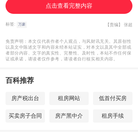
第四季度的RevPAR为80.63美元，同比增长
点击查看完整内容
3.4%；入住率为67.8%，同比增长0.3个百分
点；ADR为119.01美元，同比增长2.9%。
标签:
【责编】
张超
万豪
免责声明：本文仅代表作者个人观点，与风财讯无关。其原创性
以及文中陈述文字和内容未经本站证实，对本文以及其中全部或
全年来看，万豪全球范围内可比酒店的
者部分内容、文字的真实性、完整性、及时性，本站不作任何保
证或承诺，请读者仅作参考，请读者自行核实相关内容。
RevPAR为128.8美元，同比增长2%；入住
率为69.3%，同比持平；ADR为185.81美
百科推荐
元，同比增长2.1%。
房产税出台
租房网站
低首付买房
从区域来看，2025年全年仅大中华区的ADR
录得同比减少：大中华区的RevPAR为76.53
买卖房子合同
房产黑中介
租房手续
美元，同比增长0.4%；入住率为67%，同比
增长0.4个百分点；ADR为114.2美元，同比