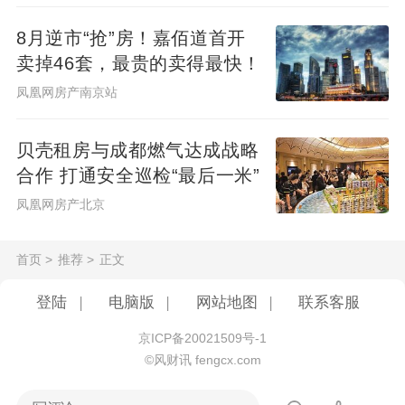
8月逆市“抢”房！嘉佰道首开
卖掉46套，最贵的卖得最快！
凤凰网房产南京站
贝壳租房与成都燃气达成战略
合作 打通安全巡检“最后一米”
凤凰网房产北京
首页
>
推荐
>
正文
登陆
|
电脑版
|
网站地图
|
联系客服
京ICP备20021509号-1
©风财讯 fengcx.com