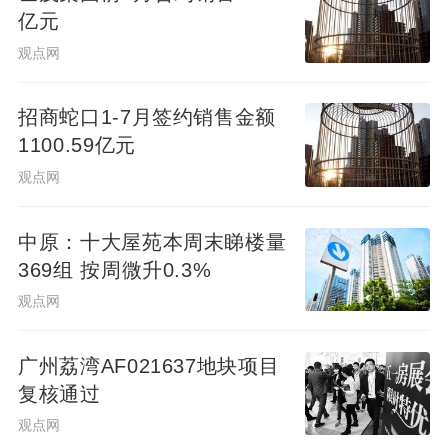
亿元
观点网
招商蛇口1-7月签约销售金额
1100.59亿元
观点网
中原：十大屋苑本周末睇楼量
369组 按周微升0.3%
观点网
广州荔湾AF021637地块项目
复核通过
观点网