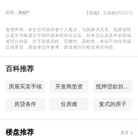
标签:
【责编】
王婷婷(PO377)
房地产
免责声明：本文仅代表作者个人观点，与风财讯无关。其原创性
以及文中陈述文字和内容未经本站证实，对本文以及其中全部或
者部分内容、文字的真实性、完整性、及时性，本站不作任何保
证或承诺，请读者仅作参考，请读者自行核实相关内容。
百科推荐
房屋买卖手续
开发商垫资
抵押贷款担保人
房贷条件
住房难
复式的房子
楼盘推荐
更多