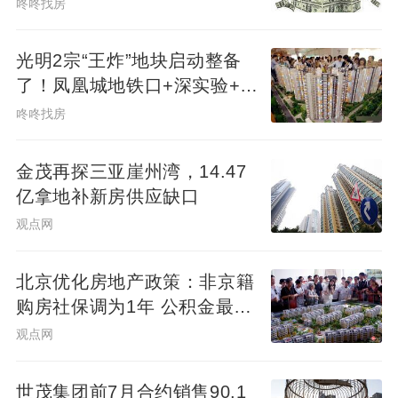
咚咚找房
光明2宗“王炸”地块启动整备
了！凤凰城地铁口+深实验+商
业环绕
咚咚找房
金茂再探三亚崖州湾，14.47
亿拿地补新房供应缺口
观点网
北京优化房地产政策：非京籍
购房社保调为1年 公积金最高
可贷340万元
观点网
世茂集团前7月合约销售90.1