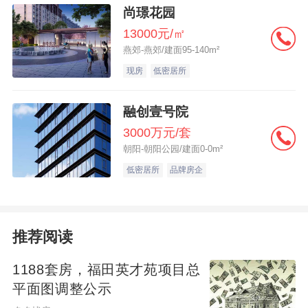
尚璟花园
13000元/㎡
燕郊-燕郊/建面95-140m²
现房
低密居所
融创壹号院
3000万元/套
朝阳-朝阳公园/建面0-0m²
低密居所
品牌房企
推荐阅读
1188套房，福田英才苑项目总
平面图调整公示