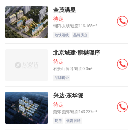
金茂满昱
待定
朝阳-东坝/建面116-168m²
地铁沿线
品牌房企
北京城建·龍樾璟序
待定
石景山-鲁谷/建面0-0m²
品牌房企
兴达·东华院
待定
燕郊-燕郊/建面143-237m²
现房
低密居所