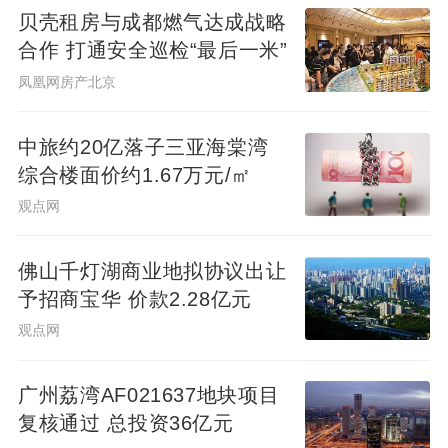
4-5万/平，东边的万博核心区新房已突破6万/
贝壳租房与成都燃气达成战略
平。星瀚以不到3万的价格，承接了这两个核
合作 打通安全巡检“最后一米”
心板块的外溢需求，存在明显的价格洼地效
凤凰网房产北京
应。
中旅约20亿落子三亚海棠湾
综合楼面价约1.67万元/㎡
越秀TOD·星瀚不是一个完美的“六边形战
观点网
士”，但它是一个典型的“长板足够长”的项
目。
佛山千灯湖商业地拟协议出让
予招商宝华 价款2.28亿元
如果你是在中心区上班、依赖地铁通勤的年
观点网
轻白领、追求一步到位的刚需家庭，同时能
接受用时间换空间（等待周边配套成熟），
广州荔湾AF021637地块项目
那么星瀚280万起的总价，确实提供了一个低
复核通过 总投资36亿元
门槛留在主城区的机会。