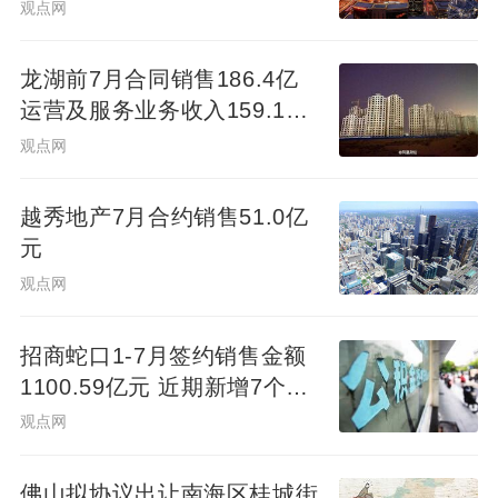
观点网
在如今房企暴雷频发的背景下，广州地铁 越
龙湖前7月合同销售186.4亿
秀地产的双国企背景，也给购房者吃下了一
运营及服务业务收入159.1亿
颗定心丸。毕竟，在当下的市场，“安全交
元
观点网
楼”和“品质兑现”，比什么都重要。
越秀地产7月合约销售51.0亿
元
观点网
招商蛇口1-7月签约销售金额
1100.59亿元 近期新增7个项
目
观点网
佛山拟协议出让南海区桂城街