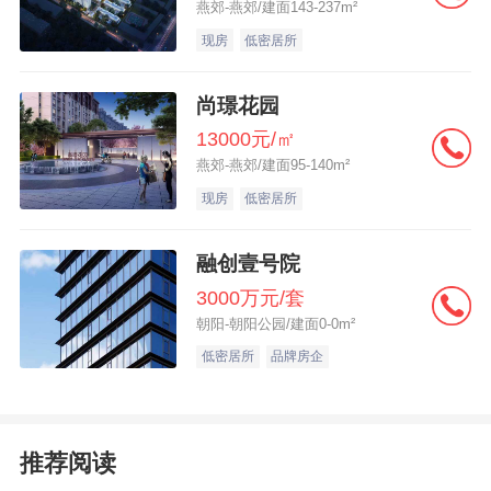
燕郊-燕郊/建面143-237m²
107平四房：总价约380万。这个户型做到了
现房
低密居所
四房设计，在功能性上很“内卷”，即使是三代
同堂或二胎家庭也能一步到位，减少了置换
尚璟花园
成本。
13000元/㎡
燕郊-燕郊/建面95-140m²
从样板间来看，越秀在收纳空间和户型方正
现房
低密居所
度上保持了水准。
融创壹号院
3000万元/套
四、理性看待“2.8万/平”的价格
朝阳-朝阳公园/建面0-0m²
低密居所
品牌房企
目前项目参考均价约2.8万/平。这个价格放在
广州
楼市
是什么水平？
推荐阅读
对比来看，西边的广钢新城
二手房价
普遍在