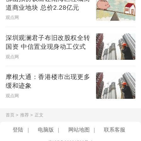
道商业地块 总价2.28亿元
观点网
深圳观澜君子布旧改股权全转
国资 中信置业现身动工仪式
观点网
摩根大通：香港楼市出现更多
缓和迹象
观点网
首页
>
推荐
>
正文
登陆
|
电脑版
|
网站地图
|
联系客服