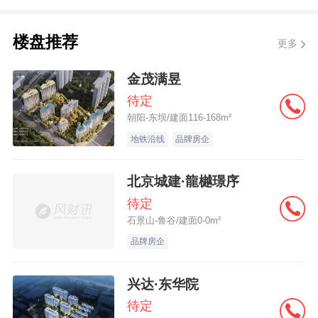
保障。
楼盘推荐
更多
三、 产品力剖析：98-107平三四房，瞄准了
谁的痛点？
金茂满昱
待定
朝阳-东坝/建面116-168m²
目前在售的98-107平三、四居室，可以说是
地铁沿线
品牌房企
把目标客群研究透了。
北京城建·龍樾璟序
98平三房：总价控制在280万左右。在广
待定
州，这个总价能买到一套近地铁、带名校、
石景山-鲁谷/建面0-0m²
且是国企开发的三房，门槛相对友好。户型
品牌房企
设计上注重实用性，适合首次置业的年轻夫
妇或三口之家。
兴达·东华院
待定