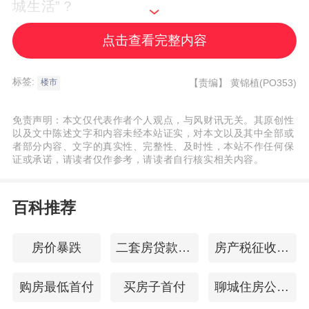
城生活”？
点击查看完整内容
商业与公建：补足生活烟火气
标签:
【责编】
黄锦植(PO353)
楼市
项目自带了约1.7万㎡的商业配套和公交首末
站。目前部分底商已经开业，虽然比不上大
免责声明：本文仅代表作者个人观点，与风财讯无关。其原创性
以及文中陈述文字和内容未经本站证实，对本文以及其中全部或
型商场的繁华，但满足日常买菜、便利店、
者部分内容、文字的真实性、完整性、及时性，本站不作任何保
简餐等需求绰绰有余。如果想去大型商圈，
证或承诺，请读者仅作参考，请读者自行核实相关内容。
自驾或地铁去万博、南站商圈也都在15-20分
百科推荐
钟生活圈内。
房价暴跌
二套房贷款政策
房产税征收时间
值得一提的是，项目整体抬高约15米打造了
空中园林，这种立体化的设计不仅实现了人
购房最低首付
买房子首付
聊城住房公积金查询
车分流，也让小区的私密性和景观视野有了