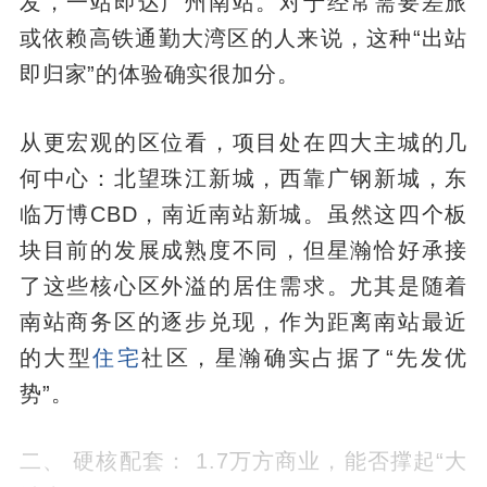
发，一站即达广州南站。对于经常需要差旅
或依赖高铁通勤大湾区的人来说，这种“出站
即归家”的体验确实很加分。
从更宏观的区位看，项目处在四大主城的几
何中心：北望珠江新城，西靠广钢新城，东
临万博CBD，南近南站新城。虽然这四个板
块目前的发展成熟度不同，但星瀚恰好承接
了这些核心区外溢的居住需求。尤其是随着
南站商务区的逐步兑现，作为距离南站最近
的大型
住宅
社区，星瀚确实占据了“先发优
势”。
二、 硬核配套： 1.7万方商业，能否撑起“大