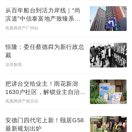
从百年船台到活力岸线｜“尚
滨道”中信泰富地产致臻系首
秀广州&广州滨江天地商业愿
凤凰网房产广州站
景发布，共筑水岸新封面
恒隆：委任蔡德粦为新行政总
裁
澎湃新闻
把讲台交给业主！雨花新澍
1630户社区，解锁业主自治社
群新样本
凤凰网房产南京站
安德门四代宅上新！颐居G58
最新规划出炉