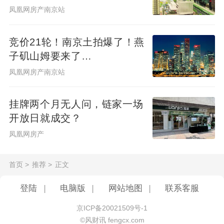
凤凰网房产南京站
竞价21轮！南京土拍爆了！燕
子矶山姆要来了…
凤凰网房产南京站
挂牌两个月无人问，链家一场
开放日就成交？
凤凰网房产
首页
>
推荐
>
正文
登陆
|
电脑版
|
网站地图
|
联系客服
京ICP备20021509号-1
©风财讯 fengcx.com