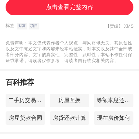
上升，相信会支撑消费市场。
点击查看完整内容
免责声明：本文内容与数据由观点根据公开
标签:
【责编】
XMS
财富
项目
信息整理，不构成投资建议，使用前请核
免责声明：本文仅代表作者个人观点，与风财讯无关。其原创性
实。
以及文中陈述文字和内容未经本站证实，对本文以及其中全部或
者部分内容、文字的真实性、完整性、及时性，本站不作任何保
证或承诺，请读者仅作参考，请读者自行核实相关内容。
百科推荐
二手房交易监管
房屋互换
等额本息还款法
房屋贷款合同
房贷还款计算
现在房价如何