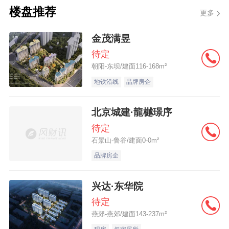
楼盘推荐
更多
金茂满昱
待定
朝阳-东坝/建面116-168m²
地铁沿线
品牌房企
北京城建·龍樾璟序
待定
石景山-鲁谷/建面0-0m²
品牌房企
兴达·东华院
待定
燕郊-燕郊/建面143-237m²