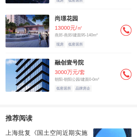
现房
低密居所
尚璟花园
13000元/㎡
燕郊-燕郊/建面95-140m²
现房
低密居所
融创壹号院
3000万元/套
朝阳-朝阳公园/建面0-0m²
低密居所
品牌房企
推荐阅读
上海批复《国土空间近期实施