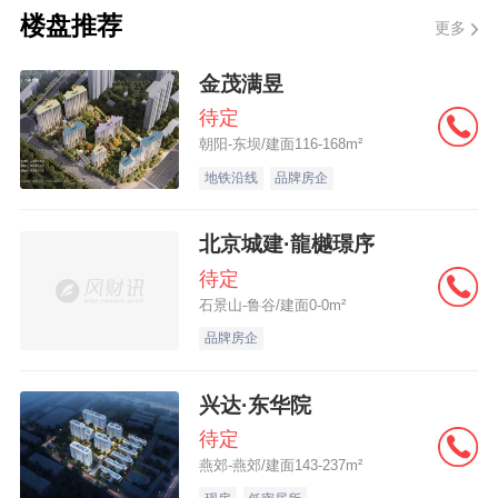
楼盘推荐
更多
地（设配套公建），土地出让面积为38442
平方米，规划建筑面积96105平方米，容积
金茂满昱
率2.5，起始价约26.91亿元，起始楼面价
待定
27997元/平方米。
朝阳-东坝/建面116-168m²
地铁沿线
品牌房企
4月8日，该地块吸引了
保利发展
、中海地
北京城建·龍樾璟序
产、
华润置地
、大家、滨江、绿城等多家知
待定
名房企参与竞拍。经过127轮竞价之后，由华
石景山-鲁谷/建面0-0m²
润置地以39.5亿元竞得，溢价率高达47%，
品牌房企
平均楼面价突破了4.1万元/平方米，一举刷新
板块地价纪录。而目前该地块周边优质二手
兴达·东华院
房挂牌价，基本在5万元/平方米以上。
待定
燕郊-燕郊/建面143-237m²