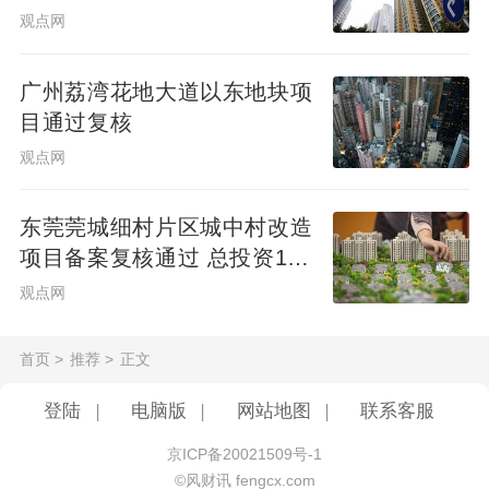
渠道门槛
步提升。
观点网
另外，头部中央企业和国有企业将聚焦于一
广州荔湾花地大道以东地块项
目通过复核
线及强二线城市的核心区域，积极对改善型
观点网
住宅用地进行布局。核心区域住宅用地的热
度将持续处于高位，优质地块的竞争会十分
东莞莞城细村片区城中村改造
激烈，溢价率有望维持在合理范围。
项目备案复核通过 总投资10
亿元
观点网
首页
>
推荐
>
正文
登陆
|
电脑版
|
网站地图
|
联系客服
京ICP备20021509号-1
©风财讯 fengcx.com