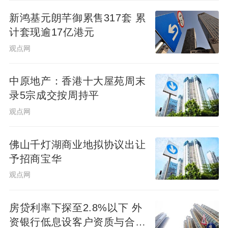
中房研协认为，当前房地产市场仍处于止跌
新鸿基元朗芊御累售317套 累
回稳的关键调整期，核心城市优质地块与普
计套现逾17亿港元
通/远郊地块之间的“K型分化”已成常态。
观点网
未来，国央企将继续主导核心城市优质地块
中原地产：香港十大屋苑周末
的争夺，联合拿地模式有望进一步普及，而
录5宗成交按周持平
民企则需继续收缩战线、聚焦城市深耕，或
观点网
转向代建、联合开发等轻资产模式。
佛山千灯湖商业地拟协议出让
《丁祖昱评楼市》认为，在“控增量”的整体方
予招商宝华
针导向下，年内全国土地出让规模将维持在
观点网
略低于新房成交的合理水平。预计核心城市
优质住宅用地供应节奏将会加快，加之政策
房贷利率下探至2.8%以下 外
红利推动，房企投资拿地信心有望得到进一
资银行低息设客户资质与合作