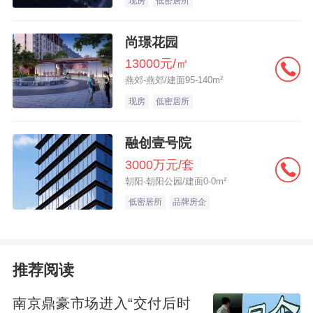
现房
低密居所
另外，从4月份的土地成交单价榜看，杭州、
北京和上海均有多宗地块入围。值得注意的
尚璟花园
是，上海包揽了单价榜TOP2。
13000元/㎡
燕郊-燕郊/建面95-140m²
现房
低密居所
其中，上海徐汇长桥板块再度成为楼板价第
一地块，而该地块的成交总价也位居4月土地
融创壹号院
成交总价榜的第二位。
3000万元/套
朝阳-朝阳公园/建面0-0m²
低密居所
品牌房企
据悉，该地块北临上海植物园、南距黄浦江
约500米，稀缺资源属性突出，且容积率仅
1.8。4月21日，该地块共吸引9家房企，经过
推荐阅读
了82轮竞价后，由
招商蛇口
以33亿元总价、
25%溢价率竞得。
南京鼎豪市场进入“交付后时