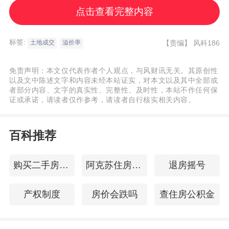
319%，主要是由于上年基期大量宅地集中在
点击查看完整内容
3月末成交所致；二线、三四线城市成交环比
分别下降51%和31%。
标签:
【责编】
风科186
土地成交
溢价率
成交金额方面，一线城市环比上升36%，二
免责声明：本文仅代表作者个人观点，与风财讯无关。其原创性
以及文中陈述文字和内容未经本站证实，对本文以及其中全部或
线、三四线分别环比下降37%和45%。
者部分内容、文字的真实性、完整性、及时性，本站不作任何保
证或承诺，请读者仅作参考，请读者自行核实相关内容。
京沪杭多宗地块入围单价TOP10
百科推荐
就高总价地块成交情况来看，4月份成交总价
TOP10地块共分属7个城市，较为分散。
购买二手房贷款流程
阿克苏住房公积金查询
退房摇号
产权制度
房价会跌吗
查住房公积金
其中，成交总价位居第一位的，是杭州滨江
区襄七房地块。据悉，该地块性质为住宅用