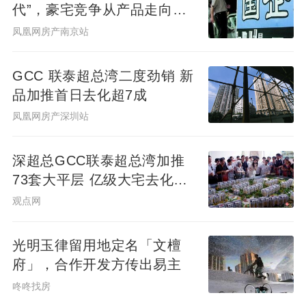
代”，豪宅竞争从产品走向服
平均楼板价高达8.7万元/平方米，可比新房售
务
凤凰网房产南京站
价11万元/平方米。相较3月份成交的同板块
商住地块，平均楼板价高出近3.85万元/平方
GCC 联泰超总湾二度劲销 新
品加推首日去化超7成
米。
凤凰网房产深圳站
核心城市优质地块供应节奏或加快
深超总GCC联泰超总湾加推
73套大平层 亿级大宅去化近8
4月以来，住建部、自然资源部、财政部等部
成
观点网
门密集颁布城市更新相关政策，明确将提质
扩容、功能升级作为核心主线。未来在土地
光明玉律留用地定名「文檀
供应方面将更加契合城市更新、民生配套以
府」，合作开发方传出易主
及产业落地的需求。
咚咚找房