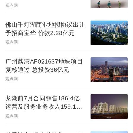
观点网
佛山千灯湖商业地拟协议出让
予招商宝华 价款2.28亿元
观点网
广州荔湾AF021637地块项目
复核通过 总投资36亿元
观点网
龙湖前7月合同销售186.4亿
运营及服务业务收入159.1亿
元
观点网