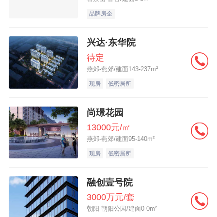
品牌房企
兴达·东华院
待定
燕郊-燕郊/建面143-237m²
现房
低密居所
尚璟花园
13000元/㎡
燕郊-燕郊/建面95-140m²
现房
低密居所
融创壹号院
3000万元/套
朝阳-朝阳公园/建面0-0m²