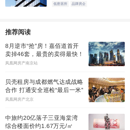
低密居所
品牌房企
推荐阅读
8月逆市“抢”房！嘉佰道首开
卖掉46套，最贵的卖得最快！
凤凰网房产南京站
贝壳租房与成都燃气达成战略
合作 打通安全巡检“最后一米”
凤凰网房产北京
中旅约20亿落子三亚海棠湾
综合楼面价约1.67万元/㎡