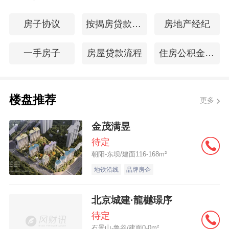
房子协议
按揭房贷款计算器
房地产经纪
一手房子
房屋贷款流程
住房公积金查询密码
楼盘推荐
更多
金茂满昱
待定
朝阳-东坝/建面116-168m²
地铁沿线
品牌房企
北京城建·龍樾璟序
待定
石景山-鲁谷/建面0-0m²