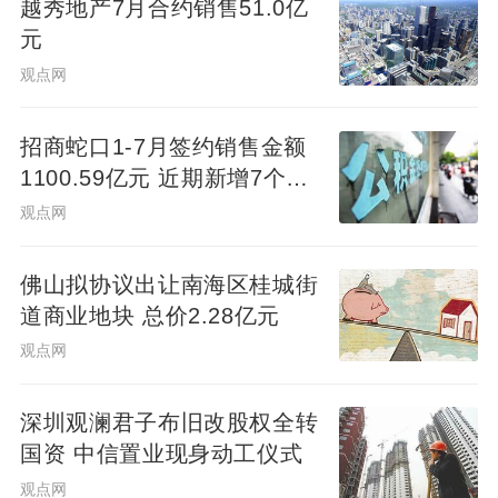
越秀地产7月合约销售51.0亿
元
观点网
招商蛇口1-7月签约销售金额
1100.59亿元 近期新增7个项
目
观点网
佛山拟协议出让南海区桂城街
道商业地块 总价2.28亿元
观点网
深圳观澜君子布旧改股权全转
国资 中信置业现身动工仪式
观点网