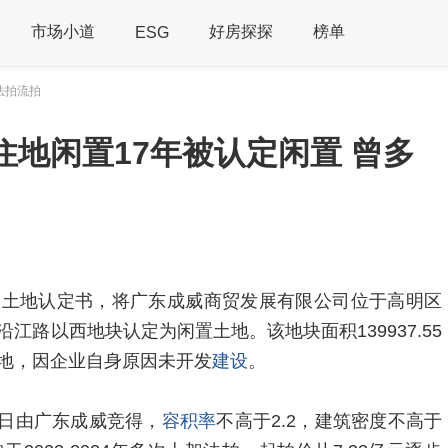
市场小道
好房探探
榜单
ESG
法拍流拍
住地闲置17年被认定闲置 曾多
置土地认定书，将广东成威商贸发展有限公司位于高明区
江路以西地块认定为闲置土地。该地块面积139937.55
地，因企业自身原因未开发
建设
。
26日由广东成威竞得，
容积率
不高于2.2，建筑密度不高于