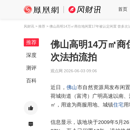
首页
风财讯
> 推荐
> 佛山高明14万㎡商住地闲置17年被认定闲置 曾多次
佛山高明14万㎡商
推荐
次法拍流拍
深度
测评
观点网
2026-06-03 09:06
百科
近日，
佛山
市自然资源局发布闲
荷城街道（富湾）广明高速以南、沿
㎡，用途为商服用地、城镇
住宅
用
信息显示，该地块于2009年5月