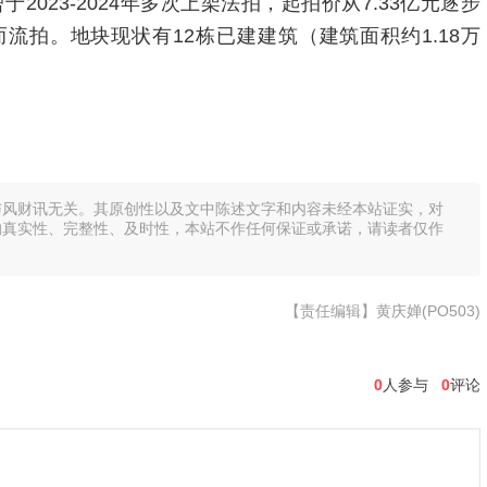
于2023-2024年多次上架法拍，起拍价从7.33亿元逐步
而流拍。地块现状有12栋已建建筑（建筑面积约1.18万
与风财讯无关。其原创性以及文中陈述文字和内容未经本站证实，对
的真实性、完整性、及时性，本站不作任何保证或承诺，请读者仅作
【责任编辑】黄庆婵(PO503)
0
人参与
0
评论