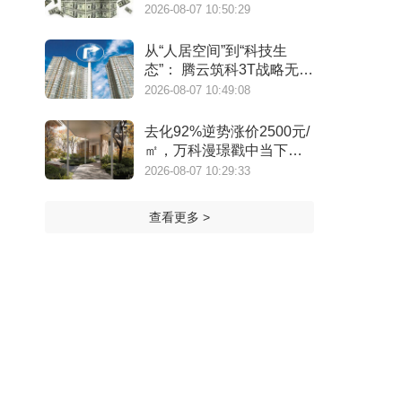
选项”？
2026-08-07 10:50:29
从“人居空间”到“科技生
态”： 腾云筑科3T战略无锡
首发，生态圈协同重构未
2026-08-07 10:49:08
来人居
去化92%逆势涨价2500元/
㎡，万科漫璟戳中当下最
缺的松弛生活
2026-08-07 10:29:33
查看更多 >