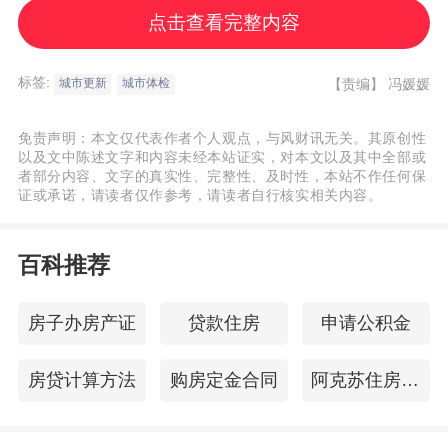
点击查看完整内容
城市体检作为城市治理的基础性制度安排，
其全面扩围具有深刻的必然性。它首先是守
标签:
【责编】
冯媛媛
城市更新
城市体检
住城市安全底线的迫切要求，能够全面排查
免责声明：本文仅代表作者个人观点，与风财讯无关。其原创性
房屋安全、消防设施、地下管网等关键领域
以及文中陈述文字和内容未经本站证实，对本文以及其中全部或
风险，建立常态化安全监测机制；其次是顺
者部分内容、文字的真实性、完整性、及时性，本站不作任何保
证或承诺，请读者仅作参考，请读者自行核实相关内容。
应民生需求导向的必然选择，可以系统解决
群众身边的急难愁盼问题，提升居住品质和
百科推荐
生活便利性；同时也是推动城市治理能力升
级的关键举措，能够推动城市治理从“事后处
房子办房产证
贷款住房
申请公积金
置”向“事前预防”转变，显著提高治理精准度
和效能。
房贷计算方法
购房定金合同
阿克苏住房公积金查询
02 . 四维一体：构建从“细胞”到“肌体”的全维