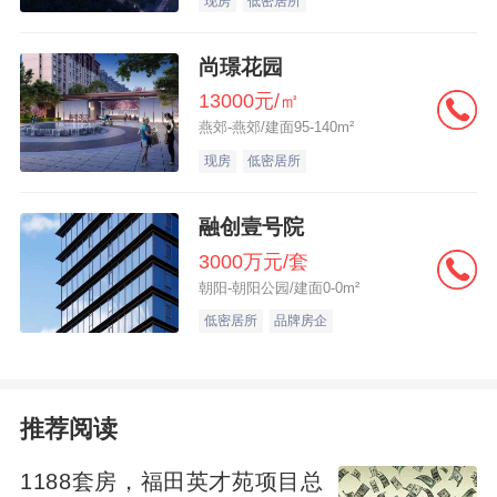
现房
低密居所
影响城市健康运行的要素都将被纳入统一的
尚璟花园
标准化评估体系。
13000元/㎡
燕郊-燕郊/建面95-140m²
03 . 一体化推进：打通“检”与“治”的关键环节
现房
低密居所
本次会议的核心精神，是一体化推进城市体
融创壹号院
检与城市更新。这是对过去几年城市体检和
3000万元/套
城市更新实践经验的系统总结，也是未来城
朝阳-朝阳公园/建面0-0m²
市工作的根本遵循。
低密居所
品牌房企
“先体检后更新、无体检不更新”不是一句空泛
的口号，而是具有强制约束力的工作原则。
推荐阅读
会议明确要求，城市更新项目必须以体检结
1188套房，福田英才苑项目总
果为依据，坚决杜绝盲目改造、面子工程、