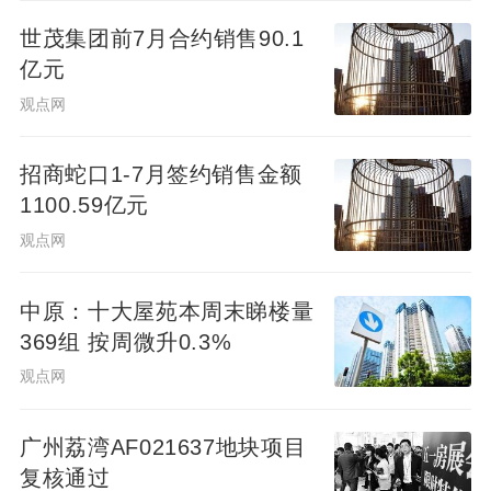
环机制，成功解决了一大批群众反映强烈的
世茂集团前7月合约销售90.1
痛点难点问题，城市更新工作的精准度和群
亿元
众满意度显著提升。
观点网
04 . 价值重构：城市发展模式的根本性转变
招商蛇口1-7月签约销售金额
1100.59亿元
城市体检的全面推进，本质上是我国城市发
观点网
展模式从“速度优先”向“质量优先”转变的必然
要求。在过去的增量发展阶段，城市建设的
中原：十大屋苑本周末睇楼量
核心目标是“快”和“多”；而在存量发展阶段，
369组 按周微升0.3%
城市建设的核心目标是“好”和“精”。城市体检
观点网
作为一种科学的城市治理工具，其价值不仅
在于发现问题、解决问题，更在于推动城市
广州荔湾AF021637地块项目
发展理念的深刻变革：推动城市发展从“以物
复核通过