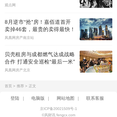
为本”转向“以人为本”，将群众满意度作为衡
观点网
量城市发展成效的根本标准；推动城市管理
从“粗放管理”转向“精细治理”，运用大数据、
8月逆市“抢”房！嘉佰道首开
卖掉46套，最贵的卖得最快！
物联网等技术手段，实现城市治理的精准
凤凰网房产南京站
化、智能化；推动城市更新从“碎片化改造”转
向“系统性提升”，统筹考虑城市各个系统之间
贝壳租房与成都燃气达成战略
的联系，实现城市整体功能的优化升级。
合作 打通安全巡检“最后一米”
凤凰网房产北京
2026年城市体检工作的全面部署，标志着我
国城市发展进入了全新的历史阶段。从“建城
首页
>
推荐
>
正文
市”到“管城市”再到“治城市”，我国正逐步探
索出一条具有中国特色的城市现代化治理道
登陆
|
电脑版
|
网站地图
|
联系客服
路。城市体检不是一次性的专项运动，而是
京ICP备20021509号-1
常态化的制度安排，将成为未来城市工作
©风财讯 fengcx.com