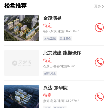
楼盘推荐
度诊断体系
更多
金茂满昱
本次会议明确提出，要加快实现住房、小区
待定
（社区）、街区、城区（城市）四个维度体
朝阳-东坝/建面116-168m²
检全覆盖。这一体系打破了传统城市评估偏
地铁沿线
品牌房企
重宏观层面的局限，构建了从微观到宏观、
从个体到整体的全链条诊断框架。
北京城建·龍樾璟序
待定
石景山-鲁谷/建面0-0m²
品牌房企
该体系的建立，意味着城市体检将真正下沉
到居民生活的“最后一公里”：从自家
房屋的
墙
兴达·东华院
体裂缝、下水堵塞，到小区的电梯安全、健
待定
身设施，再到街区的菜市场、社区医院，最
燕郊-燕郊/建面143-237m²
终延伸至整个城市的防洪排涝系统等，所有