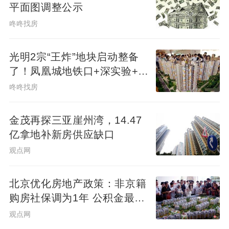
平面图调整公示
重复建设。这一原则将从根本上扭转过去城
咚咚找房
市更新“重建设、轻规划”、“重形象、轻实
效”的不良倾向。
光明2宗“王炸”地块启动整备
了！凤凰城地铁口+深实验+商
业环绕
咚咚找房
一体化推进的关键在于建立完整的闭环工作
机制，从体检诊断、更新施治、评估反馈到
金茂再探三亚崖州湾，14.47
巩固提升，形成一套长效管理机制。广东省
亿拿地补新房供应缺口
的实践已充分验证了这一模式的有效性：该
观点网
省自2019年启动城市体检工作，率先实现地
级及以上城市全覆盖，并于2024年开展首批
北京优化房地产政策：非京籍
购房社保调为1年 公积金最高
县城体检试点；通过建立“体检发现问题-更新
可贷340万元
观点网
解决问题-评估实施效果-推动长效治理”的闭