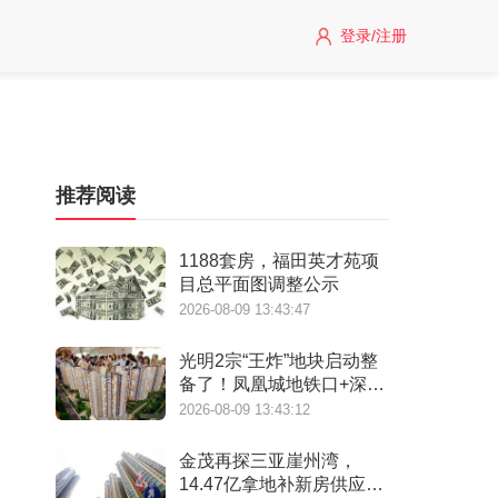
登录/注册
推荐阅读
1188套房，福田英才苑项
目总平面图调整公示
2026-08-09 13:43:47
光明2宗“王炸”地块启动整
备了！凤凰城地铁口+深实
验+商业环绕
2026-08-09 13:43:12
金茂再探三亚崖州湾，
14.47亿拿地补新房供应缺