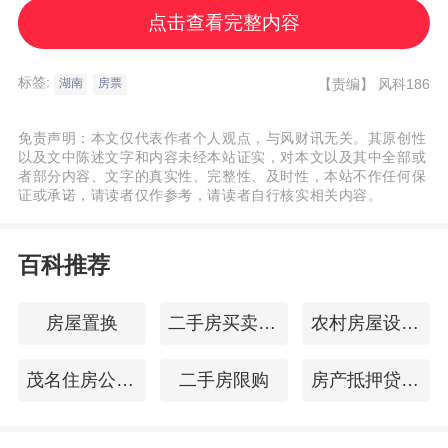
群众看房选房。
点击查看完整内容
为规范操作，湖南要求对房票的印制、发
标签:
【责编】
风科186
湖南
房票
放、使用、结算、兑付进行全流程监管和登
免责声明：本文仅代表作者个人观点，与风财讯无关。其原创性
记，确保房票可溯源、可追踪。
以及文中陈述文字和内容未经本站证实，对本文以及其中全部或
者部分内容、文字的真实性、完整性、及时性，本站不作任何保
证或承诺，请读者仅作参考，请读者自行核实相关内容。
同时，各地建立规范公平的房源议价机制，
合理确定房源价格，原则上不得高于楼盘最
百科推荐
近一年网签销售均价。如允许房票转让，则
应结合风险防控合理限制转让次数。
房屋置换
二手房买卖的流程
农村房屋设计图
具体到执行层面，湖南明确房票使用时间原
茂名住房公积金查询
二手房限购
房产抵押贷款流程
则上应于房票开具后‌6个月内‌使用。