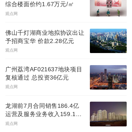
综合楼面价约1.67万元/㎡
观点网
佛山千灯湖商业地拟协议出让
予招商宝华 价款2.28亿元
观点网
广州荔湾AF021637地块项目
复核通过 总投资36亿元
观点网
龙湖前7月合同销售186.4亿
运营及服务业务收入159.1亿
元
观点网