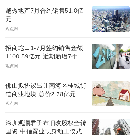
越秀地产7月合约销售51.0亿
元
观点网
招商蛇口1-7月签约销售金额
1100.59亿元 近期新增7个项
目
观点网
佛山拟协议出让南海区桂城街
道商业地块 总价2.28亿元
观点网
深圳观澜君子布旧改股权全转
国资 中信置业现身动工仪式