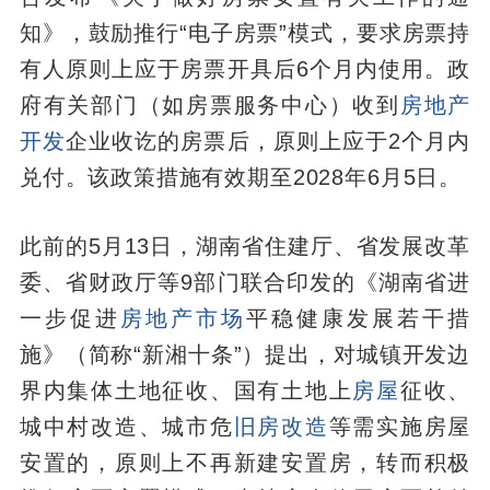
知》，鼓励推行“电子房票”模式，要求房票持
有人原则上应于房票开具后6个月内使用。政
府有关部门（如房票服务中心）收到
房
地产
开发
企业收讫的房票后，原则上应于2个月内
兑付。该政策措施有效期至2028年6月5日。‌‌
此前的5月13日，湖南省住建厅、省发展改革
委、省财政厅等9部门联合印发的《湖南省进
一步促进
房地产市场
平稳健康发展若干措
施》（简称“新湘十条”）提出，对城镇开发边
界内集体土地征收、国有土地上
房屋
征收、
城中村改造、城市危
旧房改造
等需实施房屋
安置的，原则上不再新建安置房，转而积极