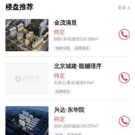
之前，湖南省内湘潭、岳阳等部分地市规定
楼盘推荐
更多
房票的有效期为18个月或2年，并对选择房票
金茂满昱
安置的被征收人，给予7%~10%不同比例的
待定
额外奖励。（春林）
朝阳-东坝/建面116-168m²
地铁沿线
品牌房企
北京城建·龍樾璟序
待定
石景山-鲁谷/建面0-0m²
品牌房企
兴达·东华院
待定
燕郊-燕郊/建面143-237m²