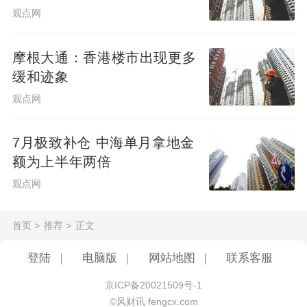
观点网
摩根大通：香港楼市出现更多
缓和迹象
观点网
7月极致补仓 中海单月拿地金
额为上半年两倍
观点网
首页
>
推荐
>
正文
登陆
|
电脑版
|
网站地图
|
联系客服
京ICP备20021509号-1
©风财讯 fengcx.com