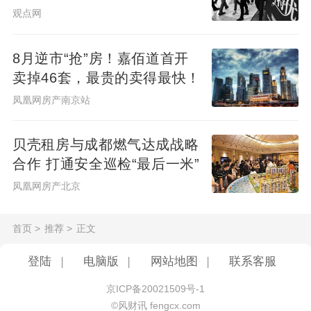
观点网
8月逆市“抢”房！嘉佰道首开
卖掉46套，最贵的卖得最快！
凤凰网房产南京站
贝壳租房与成都燃气达成战略
合作 打通安全巡检“最后一米”
凤凰网房产北京
首页
>
推荐
>
正文
登陆
|
电脑版
|
网站地图
|
联系客服
京ICP备20021509号-1
©风财讯 fengcx.com