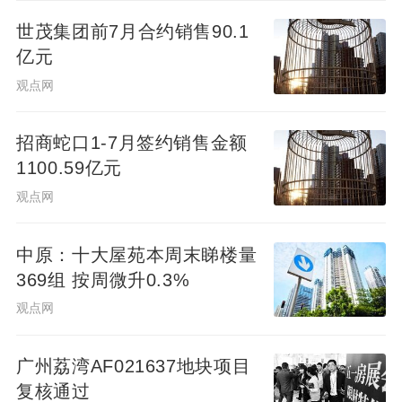
世茂集团前7月合约销售90.1
亿元
观点网
招商蛇口1-7月签约销售金额
1100.59亿元
观点网
中原：十大屋苑本周末睇楼量
369组 按周微升0.3%
观点网
广州荔湾AF021637地块项目
复核通过