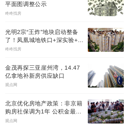
平面图调整公示
咚咚找房
光明2宗“王炸”地块启动整备
了！凤凰城地铁口+深实验+商
业环绕
咚咚找房
金茂再探三亚崖州湾，14.47
亿拿地补新房供应缺口
观点网
北京优化房地产政策：非京籍
购房社保调为1年 公积金最高
可贷340万元
观点网