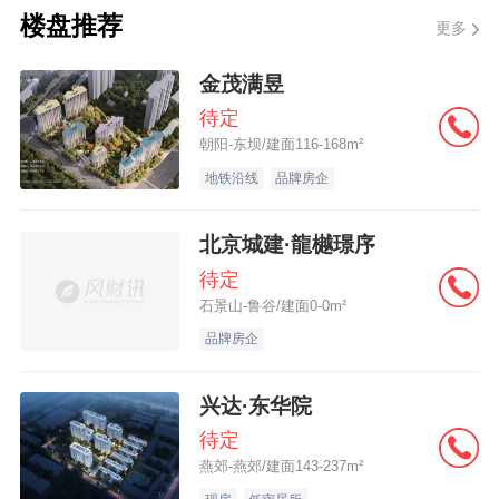
楼盘推荐
更多
朝阳区酒仙桥旧城区改建项目1019-0013-1
金茂满昱
地块
待定
朝阳-东坝/建面116-168m²
朝阳区北菜园CY00-0408-9001地块，位于
地铁沿线
品牌房企
朝阳区双井街道，三环至四环之间，邻近地
北京城建·龍樾璟序
铁7号线和10号线换乘站双井站。周边有富力
待定
广场、朝阳合生汇、垂杨柳医院、庆丰公园
石景山-鲁谷/建面0-0m²
等生活配套设施。
品牌房企
兴达·东华院
待定
燕郊-燕郊/建面143-237m²