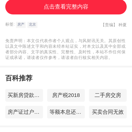
地块，位于朝阳区酒仙桥街道，四环至五环
点击查看完整内容
之间，邻近地铁14号线将台站、东风北桥
站。周边有久隆生活广场、颐堤港、将台滨
标签:
【责编】
种夏
房产
北京
河公园、华信医院等生活配套设施。
免责声明：本文仅代表作者个人观点，与风财讯无关。其原创性
以及文中陈述文字和内容未经本站证实，对本文以及其中全部或
者部分内容、文字的真实性、完整性、及时性，本站不作任何保
证或承诺，请读者仅作参考，请读者自行核实相关内容。
百科推荐
买新房贷款流程
房产税2018
二手房交房
房产证过户时间
等额本息还款法
买卖合同无效