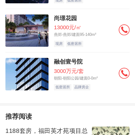
现房
低密居所
尚璟花园
13000元/㎡
燕郊-燕郊/建面95-140m²
现房
低密居所
融创壹号院
朝阳区北菜园CY00-0408-9001地块
3000万元/套
朝阳-朝阳公园/建面0-0m²
低密居所
品牌房企
推荐阅读
1188套房，福田英才苑项目总