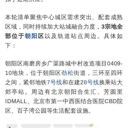
本轮清单聚焦中心城区需求突出、配套成熟
区域，同时持续加大站城融合力度，
3宗地全
部位于
朝阳
区
以及轨道站点周边。具体如
下：
朝阳区南磨房乡广渠路城中村改造项目0409-
10地块，位于朝阳区
劲松
街道，三环至四环
之间，紧邻地铁
7号线
和在建2
8号线
换乘站大
郊亭站。周边有北京朝阳合生汇、芳圆里
IDMALL、北京市第一中西医结合医院CBD院
区、百子湾公园等生活配套设施。