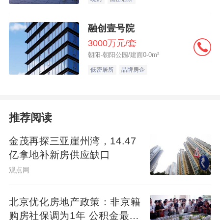
融创壹号院
3000万元/套
朝阳-朝阳公园/建面0-0m²
低密居所
品牌房企
推荐阅读
金茂再探三亚崖州湾，14.47
亿拿地补新房供应缺口
观点网
北京优化房地产政策：非京籍
购房社保调为1年 公积金最高