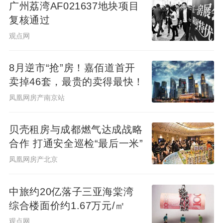
广州荔湾AF021637地块项目
复核通过
观点网
8月逆市“抢”房！嘉佰道首开
卖掉46套，最贵的卖得最快！
凤凰网房产南京站
贝壳租房与成都燃气达成战略
合作 打通安全巡检“最后一米”
凤凰网房产北京
中旅约20亿落子三亚海棠湾
综合楼面价约1.67万元/㎡
观点网