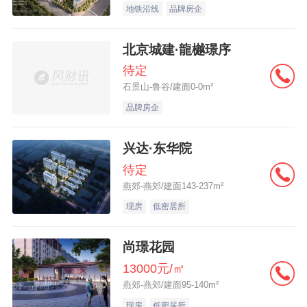
地铁沿线
品牌房企
北京城建·龍樾璟序
待定
石景山-鲁谷/建面0-0m²
品牌房企
兴达·东华院
待定
燕郊-燕郊/建面143-237m²
现房
低密居所
尚璟花园
13000元/㎡
燕郊-燕郊/建面95-140m²
现房
低密居所