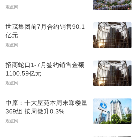
可贷340万元
观点网
世茂集团前7月合约销售90.1
亿元
观点网
招商蛇口1-7月签约销售金额
1100.59亿元
观点网
中原：十大屋苑本周末睇楼量
369组 按周微升0.3%
观点网