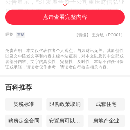
公告显示，*ST发展全资子公司重庆财信弘业
房地产开发有限公司（以下简称“财信弘业公
点击查看完整内容
司”）开具了2张公司作为保证人的电子商业
承兑汇票，票面金额分别为38.47万元及2.93
标签:
【责编】
王秀敏（PO001）
重整
万元。票据到期后贵峻建筑提示付款被拒
付。
免责声明：本文仅代表作者个人观点，与风财讯无关。其原创性
以及文中陈述文字和内容未经本站证实，对本文以及其中全部或
者部分内容、文字的真实性、完整性、及时性，本站不作任何保
随后，贵峻建筑提起诉讼，法院判决财信弘
证或承诺，请读者仅作参考，请读者自行核实相关内容。
业公司及*ST发展支付汇票金额41.4万元并支
百科推荐
付利息，但双方均未履行判决义务。然而贵
峻建筑在申请强制执行后，法院查控未能发
契税标准
限购政策取消
成套住宅
现可供执行的财产。
购房定金合同
安置房可以买卖吗
房地产企业
《每日经济新闻》记者注意到，就是因为这