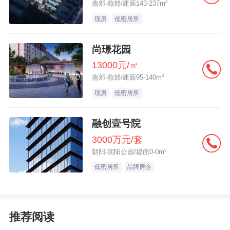
燕郊-燕郊/建面143-237m²
7月7日晚间，*ST发展相关负责人在接受
现房
低密居所
《每日经济新闻》记者采访时表示，接下来
公司将按照预重整程序，开始去做相应的投
尚璟花园
资人招募的动作，确定预重整辅助机构并积
13000元/㎡
极与债权人进行沟通。
燕郊-燕郊/建面95-140m²
现房
低密居所
公司表示，若法院裁定受理重整申请，公司
融创壹号院
进入重整程序且重整顺利实施完毕，将有利
3000万元/套
于优化公司资产负债结构，提升持续经营及
朝阳-朝阳公园/建面0-0m²
盈利能力。但若重整失败，公司将存在被宣
低密居所
品牌房企
告破产的风险。根据《深圳证券交易所股票
上市规则》的相关规定，如果公司被宣告破
产，股票将面临被终止上市的风险。此外，
推荐阅读
如法院裁定受理重整申请，公司股票还将被