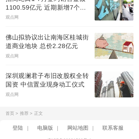
集团的重整程序，并宣告二者破产。
1100.59亿元 近期新增7个项
目
观点网
据悉，财信地产持有*ST发展约3.99亿股股
份，占公司总股本的36.25%，但该部分股权
佛山拟协议出让南海区桂城街
已全部质押并遭多轮司法冻结；财信集团则
道商业地块 总价2.28亿元
持有财信地产100%股份。
观点网
这也意味着，历时一年四个月的“财信系”百亿
深圳观澜君子布旧改股权全转
元级债务纾困最终落空。
国资 中信置业现身动工仪式
观点网
财信集团也曾风光无限，业务覆盖
住宅
开
发、商业运营、基建、金融四大板块，尤其
首页
>
推荐
>
正文
是其控股的财信地产手握一级开发资质，曾
登陆
|
电脑版
|
网站地图
|
联系客服
连续五年上榜
中国房地产百强
，与龙湖、金