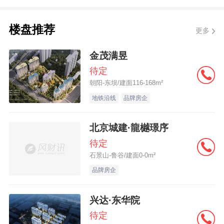
笔纠纷，*ST发展还在今年6月被重庆市两江
新区人民法院纳入失信被执行人名单及采取
楼盘推荐
更多
限制消费措施。
金茂满昱
公告显示，7月6日，重庆市第五中级人民法
待定
朝阳-东坝/建面116-168m²
院对*ST发展进行了预重整备案登记，启动预
地铁沿线
品牌房企
重整程序。
北京城建·龍樾璟序
*ST发展明确提示，预重整备案登记并不代表
待定
法院正式受理重整申请，预重整程序是为了
石景山-鲁谷/建面0-0m²
识别公司重整价值和重整可能，提高后续重
品牌房企
整工作推进效率，公司后续是否进入重整程
兴达·东华院
序存在不确定性。
待定