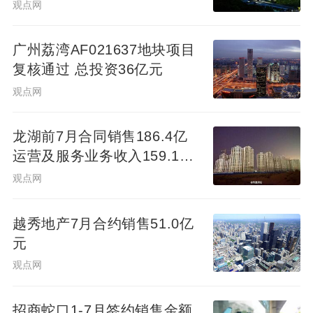
2021年起已连续5年亏损，2025年归母净利
观点网
润亏损额为6.30亿元，同比亏损额度上涨了
142.20%；同时公司货币资金余额仅0.87亿
广州荔湾AF021637地块项目
复核通过 总投资36亿元
元，但短期借款和一年内到期有息非流动负
观点网
债规模合计达约2.08亿元。最新财务数据显
示，今年一季度公司营收由上年同期的1.150
龙湖前7月合同销售186.4亿
亿元缩减至3703.41万元，亏损额则扩大至
运营及服务业务收入159.1亿
1441.19万元。
元
观点网
控股股东纾困重整落空
越秀地产7月合约销售51.0亿
元
值得注意的是，就在预重整公告发布的当
观点网
天，*ST发展还发布了一条公告称，重庆市第
五中级人民法院已裁定终止财信地产、财信
招商蛇口1-7月签约销售金额