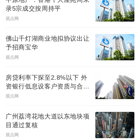
录5宗成交按周持平
观点网
佛山千灯湖商业地拟协议出让
予招商宝华
观点网
房贷利率下探至2.8%以下 外
资银行低息设客户资质与合作
渠道门槛
观点网
不过，高货值的另一面是激烈的市场争夺。
广州荔湾花地大道以东地块项
当前黄浦高端豪宅赛道已聚集新弘·北京道、
目通过复核
天润吉安aura、凯迪庐湾、华润余庆里等多
观点网