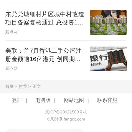
个项目，翠湖天地七期能否延续传奇，我们
拭目以待。
东莞莞城细村片区城中村改造
项目备案复核通过 总投资10
亿元
观点网
美联：首7月香港二手公屋注
册金额逾16亿港元 创同期新
高
观点网
首页
>
推荐
>
正文
登陆
|
电脑版
|
网站地图
|
联系客服
京ICP备20021509号-1
©风财讯 fengcx.com