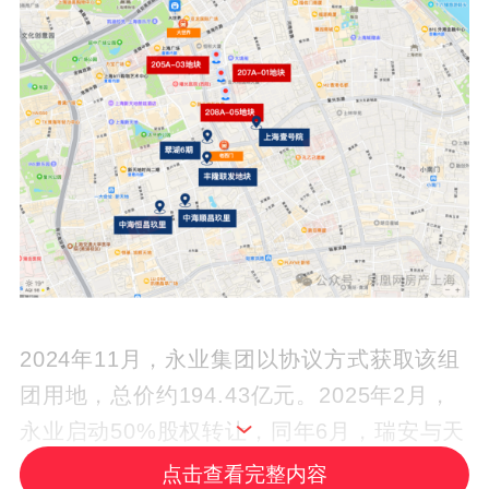
2024年11月，永业集团以协议方式获取该组
团用地，总价约194.43亿元。2025年2月，
永业启动50%股权转让，同年6月，瑞安与天
安联合体通过股权转让竞得该部分权益，转
点击查看完整内容