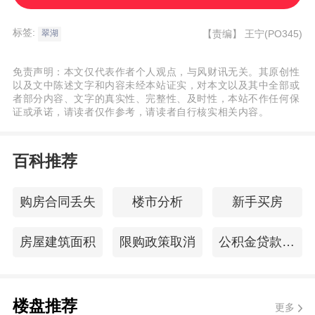
让底价28.9365亿元，对应标的公司约205.7
亿元总资产的50%份额（含负债约103亿
标签:
【责编】
王宁(PO345)
翠湖
元）。
免责声明：本文仅代表作者个人观点，与风财讯无关。其原创性
以及文中陈述文字和内容未经本站证实，对本文以及其中全部或
去年11月，项目设计方案正式公示，市场普
者部分内容、文字的真实性、完整性、及时性，本站不作任何保
证或承诺，请读者仅作参考，请读者自行核实相关内容。
遍将其视为翠湖天地七期。作为上海
豪宅
市
场的头部系列，翠湖天地每期入市都备受关
百科推荐
注，七期自然也不例外。
购房合同丢失
楼市分析
新手买房
看规划指标，项目计容用地面积49,174.18平
方米，总建筑面积约373,926平方米，容积率
房屋建筑面积
限购政策取消
公积金贷款还款计算
4.41，其中地上建筑面积约235,642平方米，
地下约138,284平方米。
楼盘推荐
更多