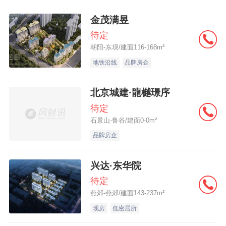
金茂满昱
待定
朝阳-东坝/建面116-168m²
地铁沿线
品牌房企
北京城建·龍樾璟序
待定
石景山-鲁谷/建面0-0m²
品牌房企
兴达·东华院
待定
燕郊-燕郊/建面143-237m²
现房
低密居所