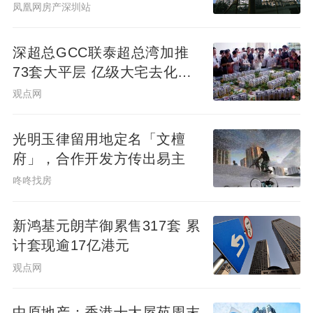
凤凰网房产深圳站
208A-05地块同为Rr3类住宅与商业混合用
地，拟建1幢150米超高层、1幢170米超高
深超总GCC联泰超总湾加推
层、4幢三层风貌别墅，并配建商业及菜场等
73套大平层 亿级大宅去化近8
设施。
成
观点网
高层+风貌别墅的组合，既保证了可售货值，
光明玉律留用地定名「文檀
也兼顾了老城厢历史风貌的延续。
府」，合作开发方传出易主
咚咚找房
值得一提的是，有消息称翠湖天地七期有望
于今年第三季度入市，住宅主力户型为320–
新鸿基元朗芊御累售317套 累
计套现逾17亿港元
395㎡大平层，市场预期均价约21万元/㎡。
观点网
按此估算，仅约15.6万平方米的可售住宅部
分，货值已超过300亿元。
中原地产：香港十大屋苑周末