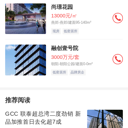
尚璟花园
13000元/㎡
燕郊-燕郊/建面95-140m²
现房
低密居所
融创壹号院
三幅地块功能划分明确：
3000万元/套
朝阳-朝阳公园/建面0-0m²
205A-03地块为Rr2类住宅与商业混合用地，
低密居所
品牌房企
拟建5幢风貌别墅及社区商业；
推荐阅读
07A-01地块为Rr3类住宅与商业混合用地，
规划1幢110米（27层）高层住宅及商业配
GCC 联泰超总湾二度劲销 新
套；
品加推首日去化超7成