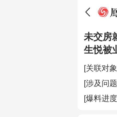
未交房
生悦被
[关联对象
[涉及问题
[爆料进度