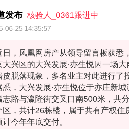
道发布
核验人_0361跟进中
5-06-25 14:35:57
近日，凤凰网房产从领导留言板获悉
京大兴区的大兴发展·亦生悦因一场大
墙皮脱落现象，多名业主对此进行了
据悉，大兴发展·亦生悦位于亦庄新城
瀛志路与瀛隆街交叉口南500米，共分
个区，共计26栋楼，属于共有产权住
预计今年年底交付。