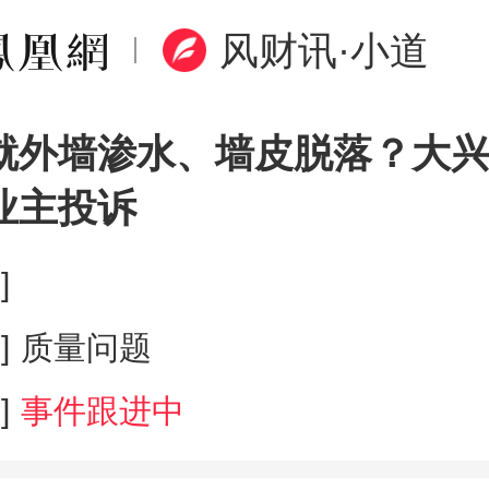
风财讯·小道
就外墙渗水、墙皮脱落？大兴
业主投诉
]
]
质量问题
]
事件跟进中