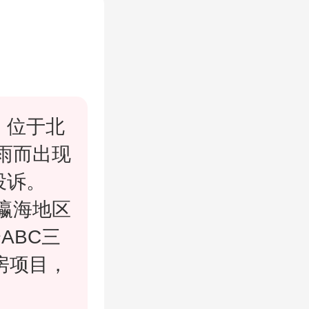
，位于北
雨而出现
投诉。
瀛海地区
ABC三
房项目，