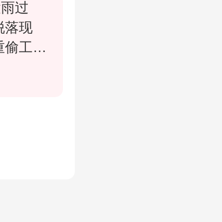
大雨过
脱落现
重偷工减
回复如
目整个外
用同一品
墙渗水、
外墙专项