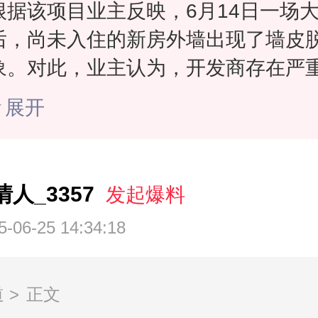
根据该项目业主反映，6月14日一场
后，尚未入住的新房外墙出现了墙皮
象。对此，业主认为，开发商存在严
料行为。
展开
关于业主反映的问题，大兴发展公司
下：
关于外墙真石漆脱落问题，亦生悦项
情人_3357
发起爆料
墙施工过程中严格按照施工图纸，所
5-06-25 14:34:18
牌型号真石漆且符合国家标准。
目前项目仍处于施工过程中，对于外
墙皮脱落现象，大兴发展公司已成立
道
>
正文