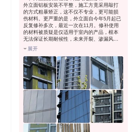
外立面铝板安装不平整，施工方竟采用敲打
的方式粗暴矫正，这不仅不专业，更可能损
伤材料。更严重的是，外立面自今年5月起已
反复修补多次，最近一次在11月。修补使用
的材料被质疑是仅适用于室内的产品，根本
无法保证长期耐候性，未来开裂、渗漏风险
极高。
展开
二、材料标准低下，快速锈蚀
部分金属构件在安装后短短几个月就已明显
生锈，证明其防锈工艺根本不达标，无法适
应上海的气候环境。
三、费用不明，信任崩塌
每户额外支付的50万元“低能耗”费用，在当前
的施工质量下完全无法体现其价值。项目现
状与“标杆”宣传严重不符，令我们对国企开发
商的信誉彻底失望。