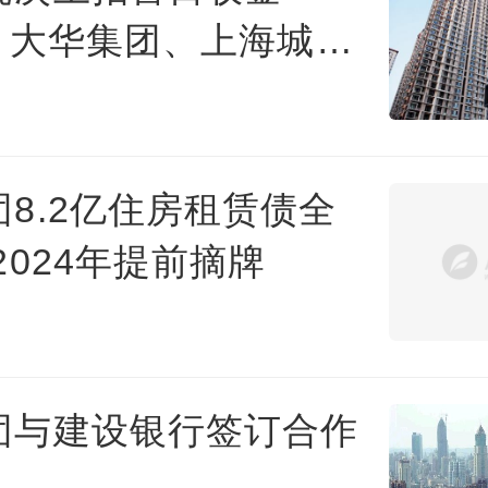
我们要的是安心的家，不是混杂共用
6亿 大华集团、上海城
间；我们花的是血汗钱，只求兑现承
利发展落子
公道。大华，请正视业主诉求，履行
任，还我大堂权益！小区大堂及公共
全体业主共有，受法律保护。沙盘、
8.2亿住房租赁债全
料、销售承诺对购房决策有重大影响
2024年提前摘牌
律效力。擅自改规、封堵通道、隐瞒
息，已损害业主合法权益。业主坚持
权、理性沟通，但合法底线绝不退让
团与建设银行签订合作