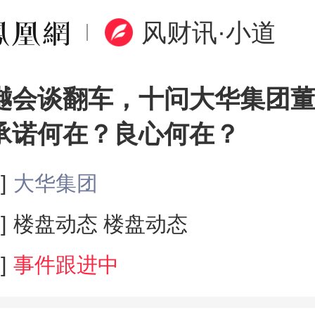
风财讯·小道
樾会谈翻车，十问大华集团
承诺何在？良心何在？
]
大华集团
]
楼盘动态
楼盘动态
]
事件跟进中