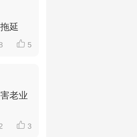
白白：小
你们硬把
房拖延
有空间！
8
5
规？！
业主”*这
2025
出来！你
损害老业
意挖坑害
求遭无
2
3
闭独立通