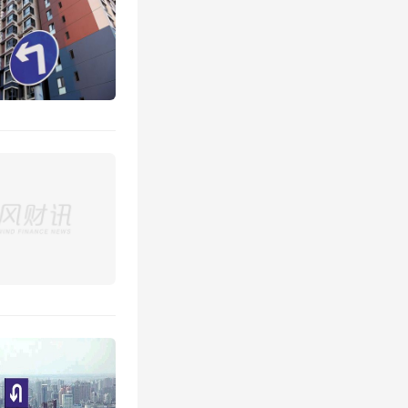
的公共空
诺、守住
企业责
区域属于
宣传资
，具有法
重大信
依法维
。