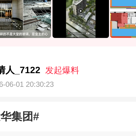
区右侧独立小门进入，不与业主共用
如今你们擅自封堵规划小门，强迫业
人员共用大堂，这不是虚假宣传是什
第三问：项目总徐某人公然叫嚣业主”
们花钱买大堂了？”我们花几百万上千
宅，大堂是归家核心配套，难道是你
情人_7122
发起爆料
的？！
6-06-01 20:30:23
第四问：你们厚颜无耻说 “沙盘不算
以交付为准”！那当初拿沙盘诱导买房
花乱坠时，怎么不说沙盘不算数？收
大华集团#
么不说沙盘不算数？！这不是明目张
吗？