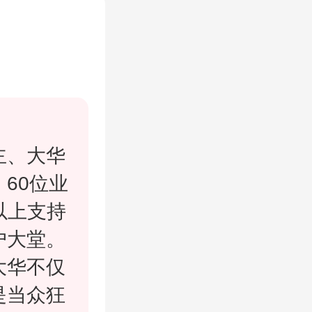
主、大华
60位业
以上支持
户大堂。
大华不仅
是当众狂