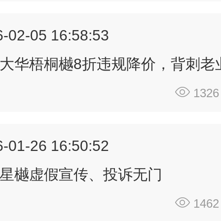
道、改变人流组织，面对业主投诉与
-02-05 16:58:53
查，仍狡辩 “按图施工”，你们眼里还
法律吗？【业主紧急发声】大某华某星
大华梧桐樾8折违规降价，背刺老
底还有多少坑！！
1326
第八问：业主志愿者从 2025 年 10 
你们沟通至今，半年时间！沟通被推
被驳回、找人找不到、找到了又耍赖
-01-26 16:50:52
底是解决问题，还是准备拖死业主？
紧急发声】大某华某星樾--到底还有
星樾虚假宣传、投诉无门
坑！！
1462
第九问：收着高端物业费，给着混居