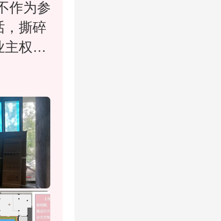
不作为参
话，撕碎
业主权
大华发出
明确答
、把责任
业主使
一楼二楼
屁吗？
居委从小