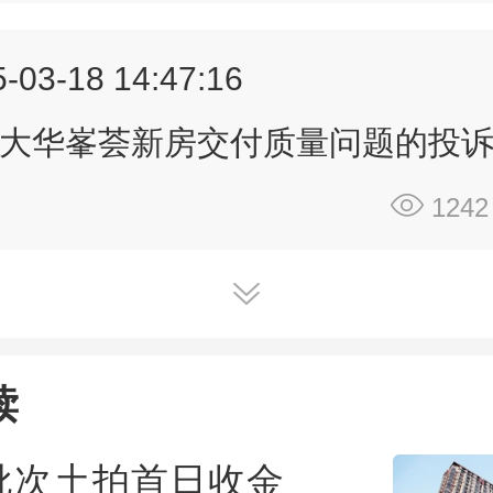
不如的入户条件！让业主和外来人员
抢通道、无隐私、无安全！你们赚这
-03-18 14:47:16
钱，晚上睡得着觉吗？！
大华峯荟新房交付质量问题的投
最后一问！问大华全体管理层！你们
“品牌房企”，契约精神呢？社会责任
1242
良知呢？！欺骗业主、侵占权益、公
你们配叫开发商吗？配谈品牌吗？配
立足吗？！
请问中共党员金董事长：预看房在即
读
把会说人话的领导拉出来跟业主谈一
能出面帮我们正式解决一次？
批次土拍首日收金