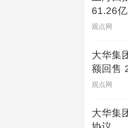
61.2
投、保
观点网
大华集团
额回售 
观点网
大华集
协议