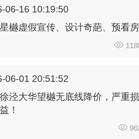
-06-16 10:19:50
第五问：《民法典》274 条写得明明
区红线内公共区域归全体业主共有！
星樾虚假宣传、设计奇葩、预看
居委用房塞进小区红线、侵占业主共
118
是谁给你们的权利和胆子公然违法违
第六问：买房时刻意隐瞒 “大堂不属于
一重大利空，拒不提供规划图纸！直到 
-06-01 20:51:52
年 10 月拆毁大堂被投诉，才被迫拿
徐泾大华望樾无底线降价，严重
们这不是刻意隐瞒，是什么？！是蓄
益！
业主！提议全推翻？大华业主合理诉
视！
96
第七问：未按报规图纸施工，擅自封