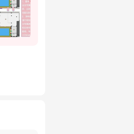
主入口，
主与外来
么？
谁证明你
万购置住
大华施舍
数，一切
、吹得天
房款时怎
胆骗钱