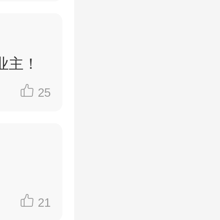
部门核
有监管与
樾--到
业主！
25
月积极与
诿、信访
！你们到
！【业主
多少
21
安置房都