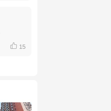
挤大堂、
种黑心
诉
身为所谓
呢？基本
15
然耍赖，
在市场上
，能不能
次？能不