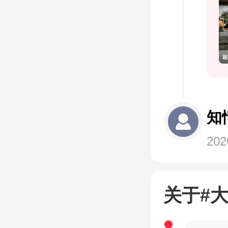
知
202
关于#