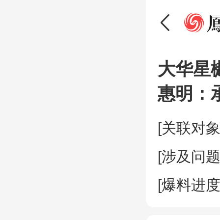
大华星
惠明：
[关联对象
[涉及问题
[爆料进度