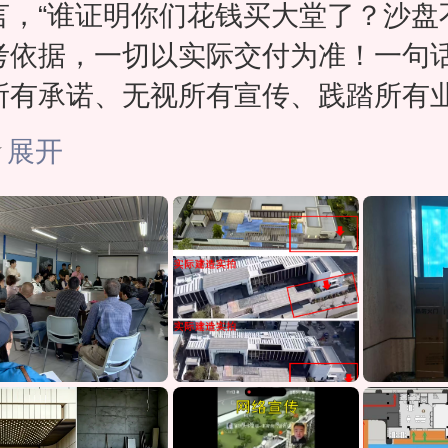
言，“谁证明你们花钱买大堂了？沙盘
考依据，一切以实际交付为准！一句
所有承诺、无视所有宣传、践踏所有
益。今天，我们以全体业主之名，向
展开
十问！每一个问题，大华都必须给出
复，而不是无止境的拖延业主的时间
推诿给街道！
第一问：买房时口头承诺“一楼归小区
用”，宣传狂吹“三重归家礼遇”，如今
全被占作居委用房，你们的承诺是放
第二问：沙盘与宣传资料明确标注：