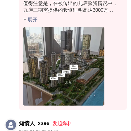
值得注意是，在被传出的九庐验资情况中，
九庐三期需提供的验资证明高达3000万
（（验资不分户型统一金额要求，资金材料
展开
仅接受活期存款、股票、各类理财），若以
上一批次的价格估算，此次验资证明比1房小
户型（约90平）及2房户型（约150平）的全
款金额都高出不少。
本站发现，到目前为止，2021年所有取证的
一手房楼盘，假如之前开过盘的，几乎没有
涨价的。九庐上一批是2019年8月开的，均价
12.8万/㎡，后排位置，面积段150-250㎡。九
庐三期的四栋楼位于前排景，此外，船厂
1862则位于建面约90、156、273㎡的楼栋
前，影响约7层下住宅的瞰江视野。
知情人_2396
发起爆料