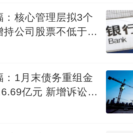
福：核心管理层拟3个
增持公司股票不低于
元
福：1月末债务重组金
26.69亿元 新增诉讼
元