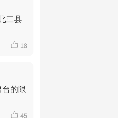
委会审
，很多机
受益人大
18
节点大概
出台的限
45