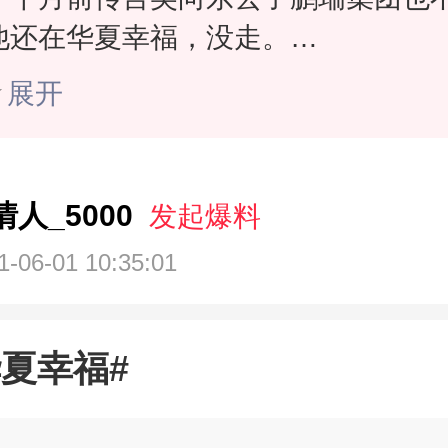
他还在华夏幸福，没走。
据风财讯了解，在招商银行存续的“2
展开
福MTN001”及“20华夏幸福MTN002
未兑付本息。
18华夏01”“18幸福02”尚在展期中。
情人_5000
发起爆料
“16华夏02”、“19华夏01”：偿付方
1-06-01 10:35:01
成，将继续停牌。
华夏幸福深陷债务危机四个多月了，
似乎还只有“拖”这一字法决。
华夏幸福#
华夏幸福目前是向各家债权人申请债
展期6个月，并调整计息周期暂停计息