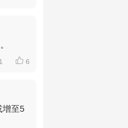
城。
1
6
或增至5