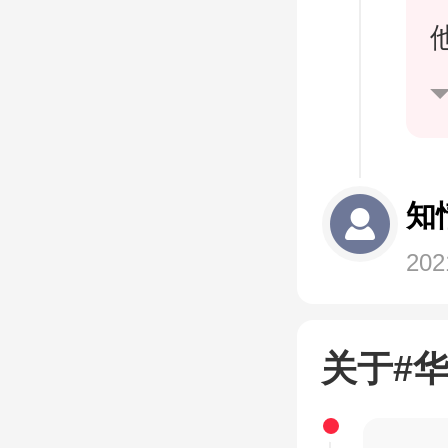
知
202
关于#