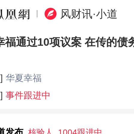
风财讯·小道
幸福通过10项议案 在传的债
]
华夏幸福
]
事件跟进中
道发布
核验人_1004跟进中