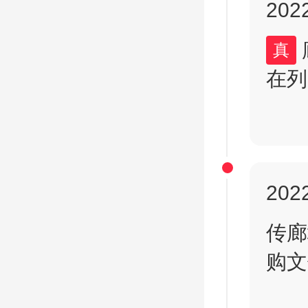
2022
廊坊市正式取消限购、限售政策，北三县
真
在列
2022
传廊
购文