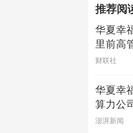
推荐阅
华夏幸
里前高
财联社
华夏幸
算力公
木兰花
澎湃新闻