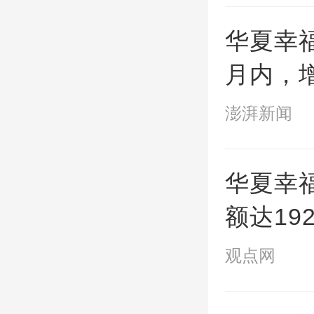
华夏幸
月内，
500万
澎湃新闻
华夏幸
额达19
1.62亿
观点网