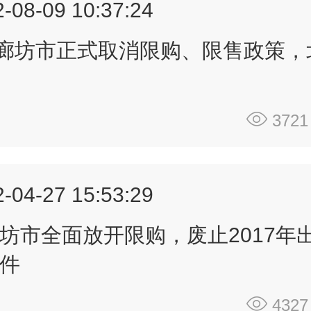
-08-09 10:37:24
争取在6月20日前把化解方案提交债
议。
但因为没有任何增信措施就要求展期
构都难以答应，信托产品展期则需要
3721
会投票才能决定。所以6.20这个时间
率又悬了。
-04-27 15:53:29
坊市全面放开限购，废止2017年
件
4327