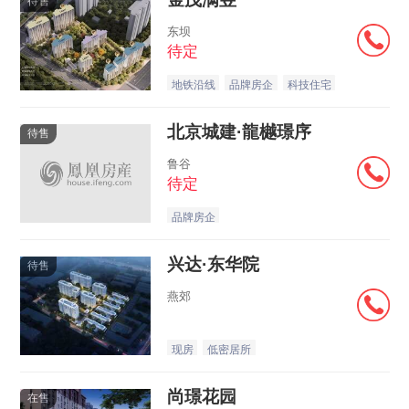
待售
东坝
待定
地铁沿线
品牌房企
科技住宅
北京城建·龍樾璟序
待售
鲁谷
待定
品牌房企
兴达·东华院
待售
燕郊
现房
低密居所
尚璟花园
在售