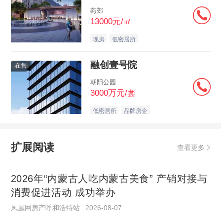
燕郊
13000元/㎡
现房
低密居所
融创壹号院
在售
朝阳公园
3000万元/套
低密居所
品牌房企
扩展阅读
查看更多
2026年“内蒙古人吃内蒙古美食” 产销对接与
消费促进活动 成功举办
凤凰网房产呼和浩特站
2026-08-07