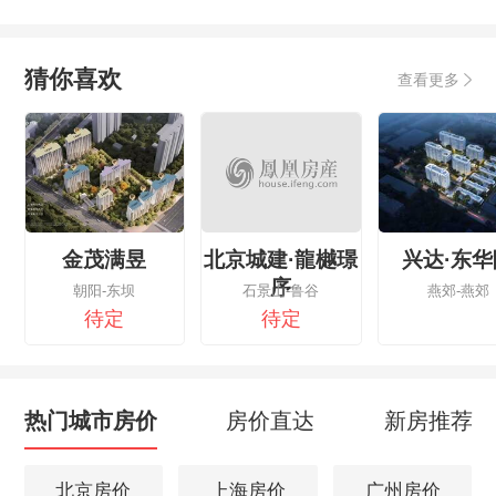
猜你喜欢
查看更多
金茂满昱
北京城建·龍樾璟
兴达·东华
序
朝阳-东坝
石景山-鲁谷
燕郊-燕郊
待定
待定
热门城市房价
房价直达
新房推荐
北京房价
上海房价
广州房价