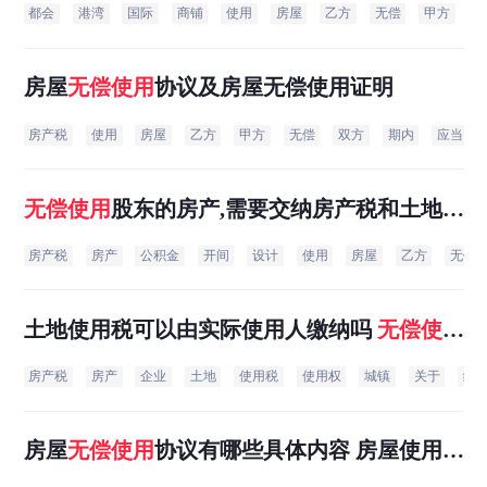
都会
港湾
国际
商铺
使用
房屋
乙方
无偿
甲方
本
房屋
无偿
使用
协议及房屋无偿使用证明
房产税
使用
房屋
乙方
甲方
无偿
双方
期内
应当
无偿
使用
股东的房产,需要交纳房产税和土地使
用税吗?
房产税
房产
公积金
开间
设计
使用
房屋
乙方
无偿
土地使用税可以由实际使用人缴纳吗
无偿
使用
他人的
房产税
房产
企业
土地
使用税
使用权
城镇
关于
缴
房屋
无偿
使用
协议有哪些具体内容 房屋使用证
明范本是什么样的