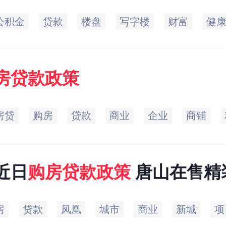
公积金
贷款
楼盘
写字楼
财富
健
房贷款
政策
房贷
购房
贷款
商业
企业
商铺
年近日
购房贷款
政策
唐山在售精
起拎包住
房
贷款
凤凰
城市
商业
新城
项