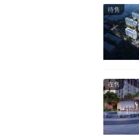
待售
在售