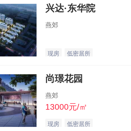
兴达·东华院
燕郊
现房
低密居所
尚璟花园
燕郊
13000元/㎡
现房
低密居所