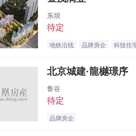
东坝
待定
地铁沿线
品牌房企
科技住
北京城建·龍樾璟序
鲁谷
待定
品牌房企