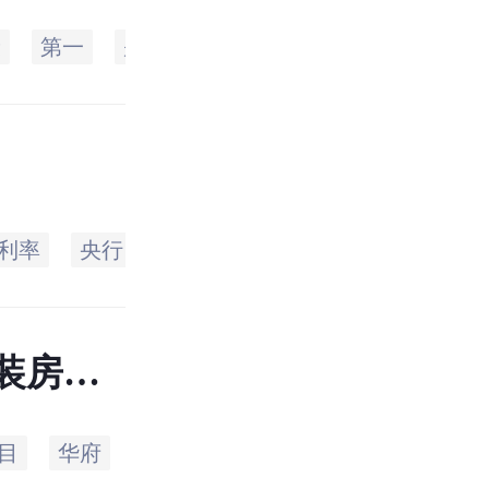
康
第一
别墅
利率
执行
客户
风
利率
央行
风险
银监会
调整
个人
装房
目
华府
家居
国际
空间
都会