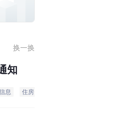
换一换
通知
信息
住房
住房贷款
个人
政策
职