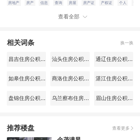
房地产
房产
信息
查询
房屋
房产证
产权证
个人
管
查看全部
相关词条
换一换
昌吉住房公积金查询
汕头住房公积金查询
通辽住房公积金查询
如皋住房公积金查询
商洛住房公积金查询
湛江住房公积金查询
盘锦住房公积金查询
乌兰察布住房公积金查询
眉山住房公积金查询
推荐楼盘
查看更多
金茂满昱