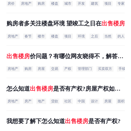
房价
房地产
购房
楼盘
城市
开发
建筑
项目
专家
购房者多关注楼盘环境 望竣工之日在
出售楼房
房地产
春节
楼市
楼盘
项目
环境
之后
当然
的人
出售楼房
价问题？有哪位网友晓得不，解答下
呗，谢谢！
房地产
购房
房屋
交易
产权
管理部门
买卖双方
手续
怎么知道
出售楼房
是否有产权?房屋产权如何
查询?
房地产
房产
地产
贷款
社区
中国
设计
房屋
面积
我想要了解下怎么知道
出售楼房
是否有产权?