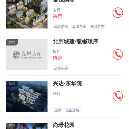
待售
东坝
待定
地铁沿线
品牌房企
科技住宅
北京城建·龍樾璟序
待售
鲁谷
待定
品牌房企
兴达·东华院
待售
燕郊
现房
低密居所
尚璟花园
在售