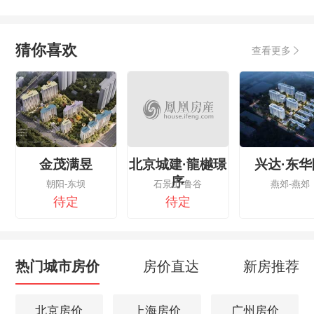
猜你喜欢
查看更多
金茂满昱
北京城建·龍樾璟
兴达·东华
序
朝阳-东坝
石景山-鲁谷
燕郊-燕郊
待定
待定
热门城市房价
房价直达
新房推荐
北京房价
上海房价
广州房价