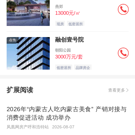
燕郊
13000元/㎡
现房
低密居所
融创壹号院
在售
朝阳公园
3000万元/套
低密居所
品牌房企
扩展阅读
查看更多
2026年“内蒙古人吃内蒙古美食” 产销对接与
消费促进活动 成功举办
凤凰网房产呼和浩特站
2026-08-07