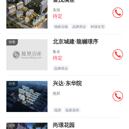
待售
东坝
待定
地铁沿线
品牌房企
科技住宅
北京城建·龍樾璟序
待售
鲁谷
待定
品牌房企
兴达·东华院
待售
燕郊
现房
低密居所
尚璟花园
在售