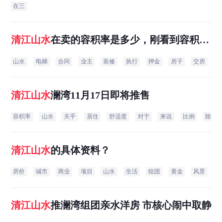
在三
清江山水
在卖的容积率是多少，刚看到容积率
这个东西
山水
电梯
合同
业主
装修
执行
押金
房子
交房
入
清江山水
澜湾11月17日即将推售
容积率
山水
关乎
居住
舒适度
对于
来说
比例
除以
清江山水
的具体资料？
房价
城市
商业
项目
山水
生活
组团
黄金
风景
清
清江山水
推澜湾组团亲水洋房 市核心闹中取静