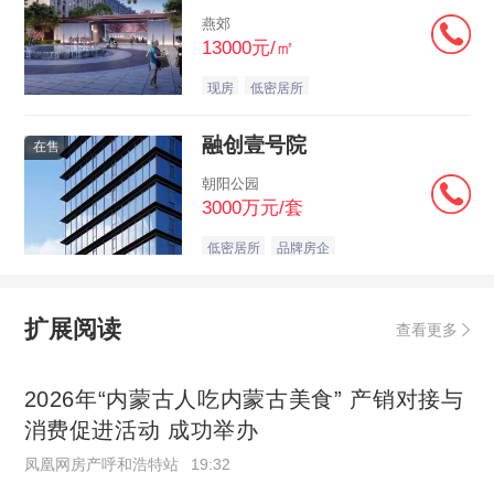
燕郊
13000元/㎡
现房
低密居所
融创壹号院
在售
朝阳公园
3000万元/套
低密居所
品牌房企
扩展阅读
查看更多
2026年“内蒙古人吃内蒙古美食” 产销对接与
消费促进活动 成功举办
凤凰网房产呼和浩特站
19:32