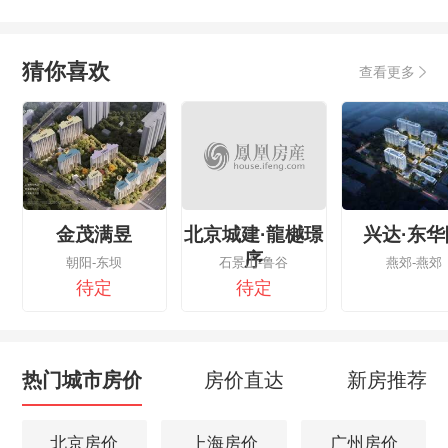
猜你喜欢
查看更多
金茂满昱
北京城建·龍樾璟
兴达·东华
序
朝阳-东坝
石景山-鲁谷
燕郊-燕郊
待定
待定
热门城市房价
房价直达
新房推荐
北京房价
上海房价
广州房价