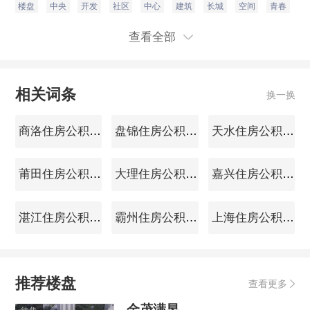
楼盘
中央
开发
社区
中心
建筑
长城
空间
青春
大
查看全部
相关词条
换一换
商洛住房公积金查询
盘锦住房公积金查询
天水住房公积金查询
莆田住房公积金查询
大理住房公积金查询
嘉兴住房公积金查询
湛江住房公积金查询
霸州住房公积金查询
上海住房公积金查询
推荐楼盘
查看更多
金茂满昱