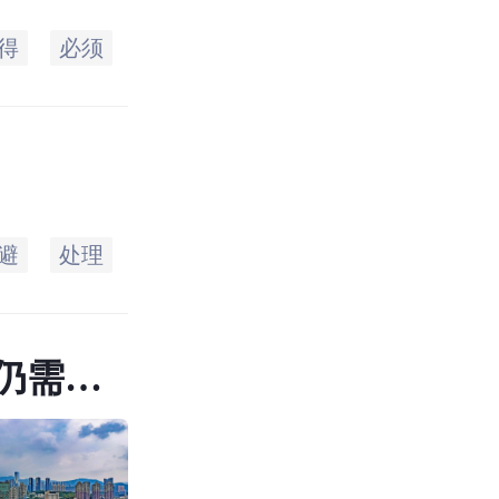
得
必须
经过
之间
机构
对方
避
处理
应按
有效
合法
内容
仍需夯