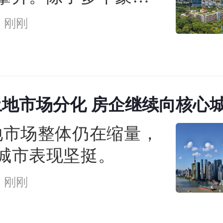
目持续热销，二手房
刚刚
的豪宅成交也明显回
土地市场分化 房企继续向核心
地市场整体仍在缩量，
城市表现坚挺。
刚刚