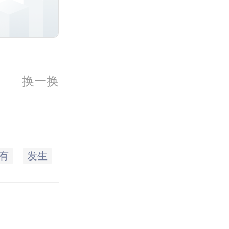
换一换
有
发生
个人
婚前
作为
去世