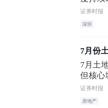
新房项
证券时报
市场上
深圳
暖。
7月份
7月土
但核心
证券时报
房地产