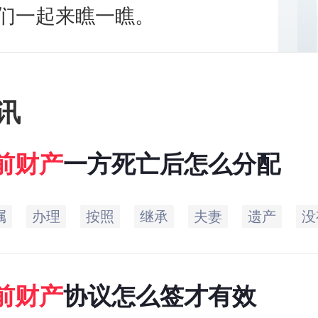
们一起来瞧一瞧。
讯
前
财产
一方死亡后怎么分配
嘱
办理
按照
继承
夫妻
遗产
没
前
财产
协议怎么签才有效