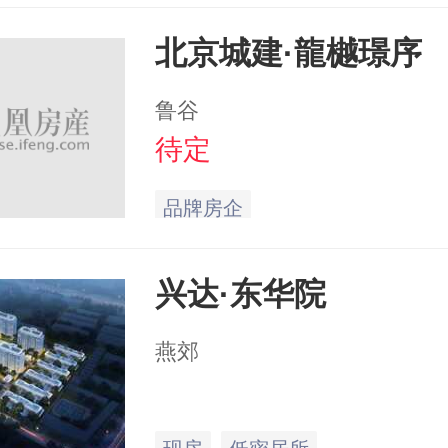
北京城建·龍樾璟序
鲁谷
待定
品牌房企
兴达·东华院
燕郊