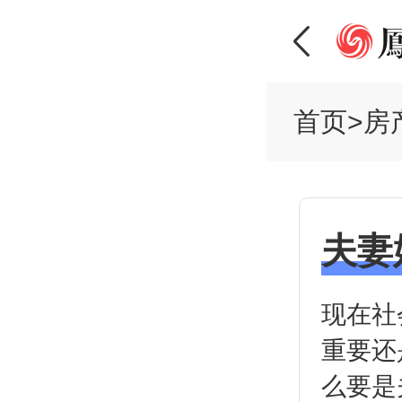
首页
>
房
夫妻
现在社
重要还
么要是