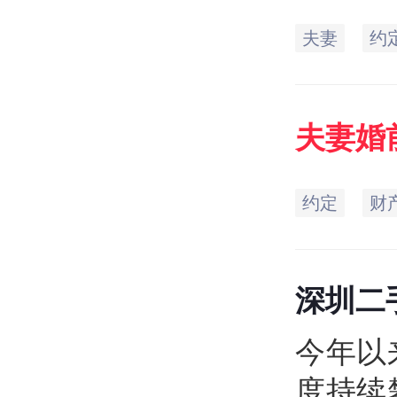
夫妻
约
夫妻
婚
约定
财
深圳二
实
今年以
度持续