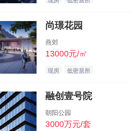
现房
低密居所
尚璟花园
燕郊
13000元/㎡
现房
低密居所
融创壹号院
朝阳公园
3000万元/套