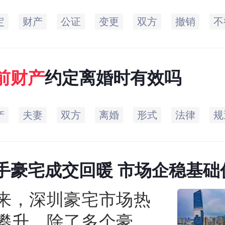
定
财产
公证
变更
双方
撤销
不
前
财产
约定离婚时有效吗
产
夫妻
双方
离婚
形式
法律
规
手豪宅成交回暖 市场企稳基础
来，深圳豪宅市场热
攀升。除了多个豪宅