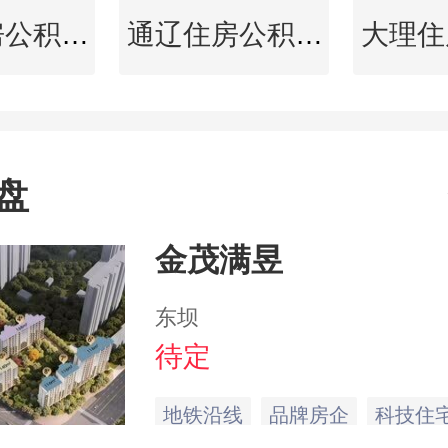
眉山住房公积金查询
通辽住房公积金查询
盘
金茂满昱
东坝
待定
地铁沿线
品牌房企
科技住