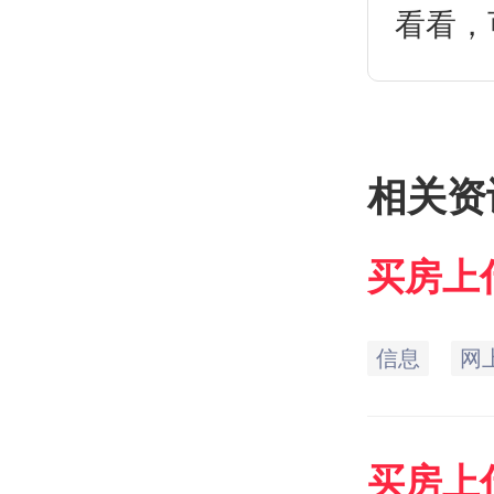
看看，
阅。
相关资
买房
上
信息
网
买房
上