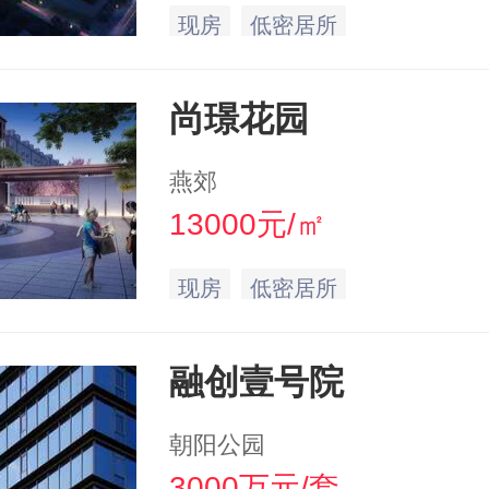
现房
低密居所
尚璟花园
燕郊
13000元/㎡
现房
低密居所
融创壹号院
朝阳公园
3000万元/套