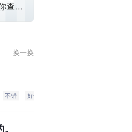
你查
换一换
不错
好像
撑了
团队
就需要
那
的。