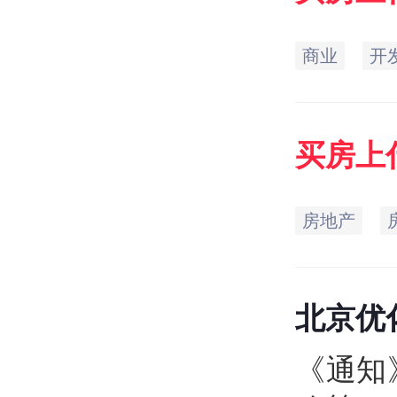
商业
开
买房
上
房地产
北京优
保个税
《通知