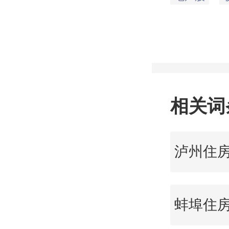
元，最低
市值18
相关词