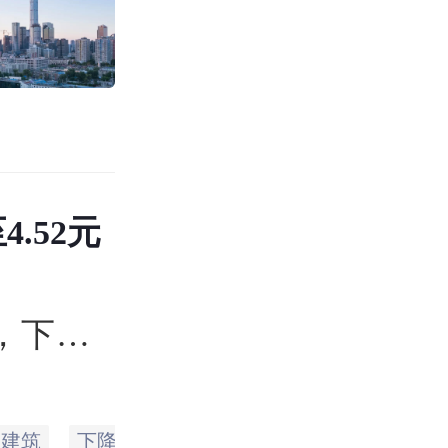
.52元
币，下
易日的
价4.57
国建筑
下降
公司
计划
股份
详细