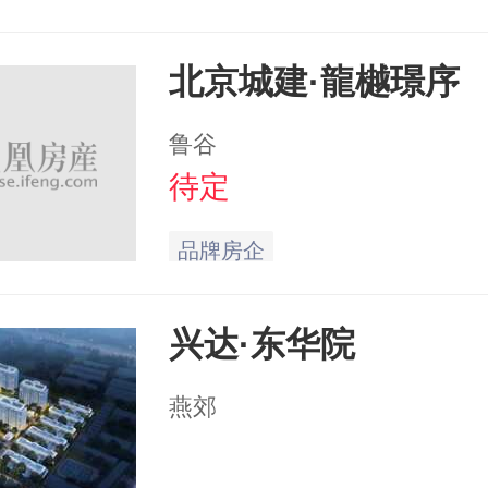
北京城建·龍樾璟序
鲁谷
待定
品牌房企
兴达·东华院
燕郊