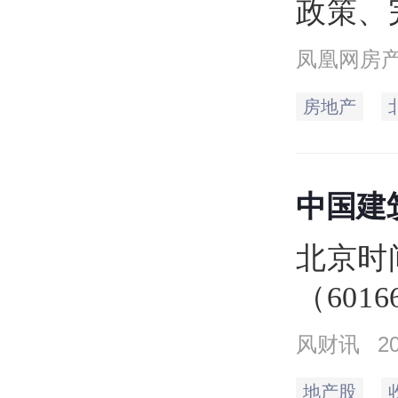
政策、
加大住
凤凰网房
方面7
房地产
中国建
北京时
（601
同），
风财讯
2
收盘价4
地产股