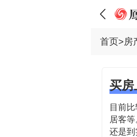
首页
>
房
买房
目前比
居客等
还是到