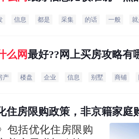
发
信息
都是
采集
的话
一般
就
什么
网
最好??网上买房攻略有
房产
楼盘
企业
信息
别墅
商铺
化住房限购政策，非京籍家庭
缴纳年限下调为一年
》包括优化住房限购