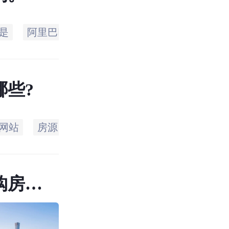
是
阿里巴巴
他们
朋友
一个
据我
哪些?
网站
房源
公司
开发商
获取
此类
购房社