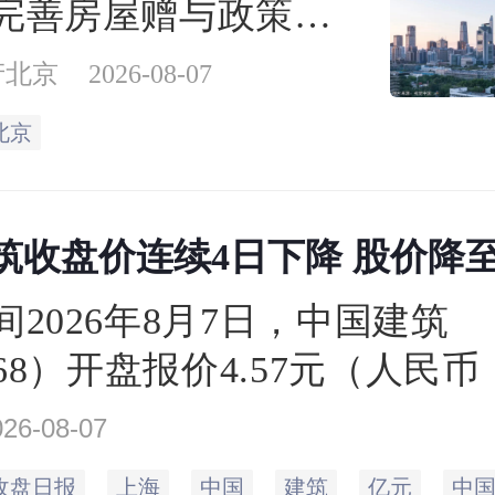
完善房屋赠与政策、
房公积金支持力度3个
产北京
2026-08-07
项政策措施。
北京
筑收盘价连续4日下降 股价降至4
间2026年8月7日，中国建筑
668）开盘报价4.57元（人民
收盘于4.52元，相比上一个交
026-08-07
.57元，下跌1.09%。当日最高
收盘日报
上海
中国
建筑
亿元
中