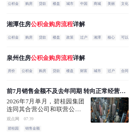
公积金
购房
贷款
楼盘
城市
中国
商城
美丽
文化
湘潭住房
公积金
购房
流程
详解
公积金
购房
贷款
楼盘
政策
过户
湘潭
核心
可以用
泉州住房
公积金
购房
流程
详解
房价
公积金
购房
贷款
楼盘
财富
城市
过户
合同
前7月销售金额不及去年同期 转向正常经营的
碧桂园仍要面对难题
2026年7月单月，碧桂园集团
连同其合营公司和联营公司
共实现归属公司股东权益的
观点网
07:39
合同销售金额约人民币22.6亿
碧桂园
销售金额
元，归属公司股东权益的合