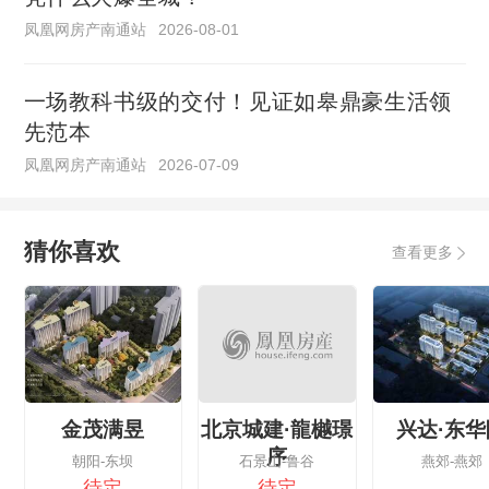
凤凰网房产南通站
2026-08-01
一场教科书级的交付！见证如皋鼎豪生活领
先范本
凤凰网房产南通站
2026-07-09
猜你喜欢
查看更多
金茂满昱
北京城建·龍樾璟
兴达·东华
序
朝阳-东坝
石景山-鲁谷
燕郊-燕郊
待定
待定