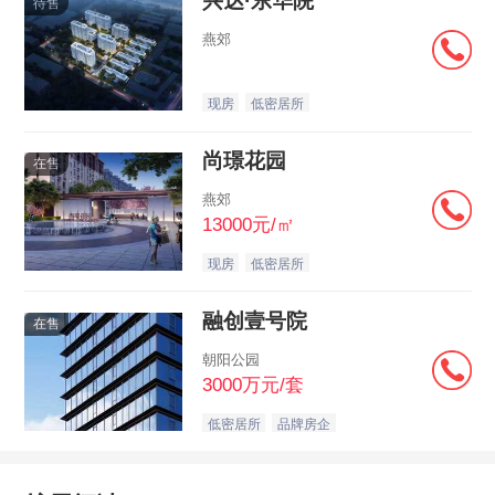
兴达·东华院
待售
燕郊
现房
低密居所
尚璟花园
在售
燕郊
13000元/㎡
现房
低密居所
融创壹号院
在售
朝阳公园
3000万元/套
低密居所
品牌房企