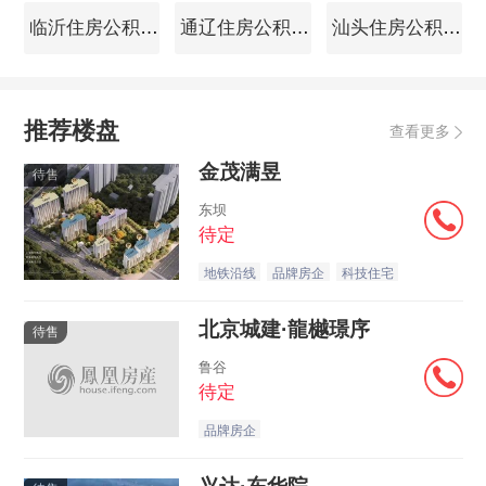
临沂住房公积金查询
通辽住房公积金查询
汕头住房公积金查询
推荐楼盘
查看更多
金茂满昱
待售
东坝
待定
地铁沿线
品牌房企
科技住宅
北京城建·龍樾璟序
待售
鲁谷
待定
品牌房企