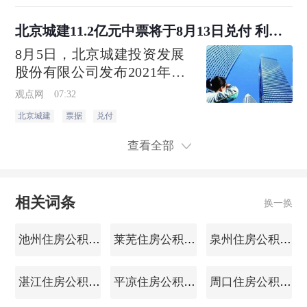
同销售建筑面积约28万平方
米
北京城建11.2亿元中票将于8月13日兑付 利率
3.65%
8月5日，北京城建投资发展
股份有限公司发布2021年度
第二期中期票据2026年兑付
观点网
07:32
公告，明确该期票据兑付安
北京城建
票据
兑付
排
查看全部
相关词条
换一换
池州住房公积金查询
莱芜住房公积金查询
泉州住房公积金查询
湛江住房公积金查询
平凉住房公积金查询
周口住房公积金查询