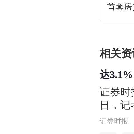
首套房
了没有
相关资
达3.1
证券时
日，记
及房产
证券时报
前杭州