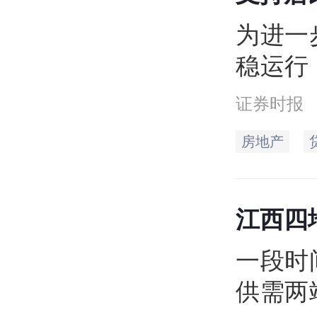
消
首
套
为进一
稳运行
款利率
证券时报
房地产
江西四
一段时
供需两