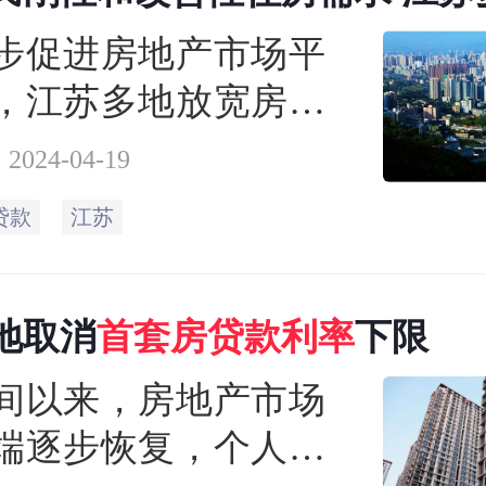
房贷款
利率
下限
步促进房地产市场平
，江苏多地放宽房贷
政策
2024-04-19
贷款
江苏
地取消
首
套房贷款
利率
下限
间以来，房地产市场
端逐步恢复，个人住