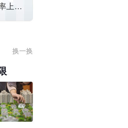
率上浮
换一换
限