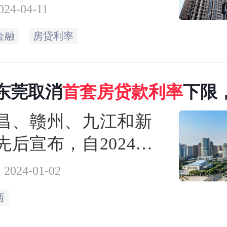
的资金价格进一步下
024-04-11
首套住房贷款利率政
金融
房贷利率
调整机制指导下，已
城市首套房贷款利率
东莞取消
首
套房贷款
利率
下限，
%以下，购房成本持续
施
昌、赣州、九江和新
先后宣布，自2024年4
起阶段性取消当地首套
2024-01-02
业性个人住房贷款利
西
。