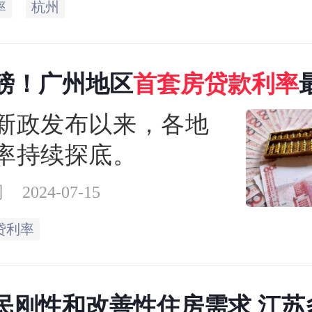
率
杭州
至3.1%。“现在新申请
房贷利率最低为
磅！广州地区
首
套房贷款
利率
%，昨天刚调的，今天应
%
银行都已经执行了
市新政发布以来，各地
率持续探底。
网
2024-07-15
贷利率
民刚性和改善性住房需求 江苏