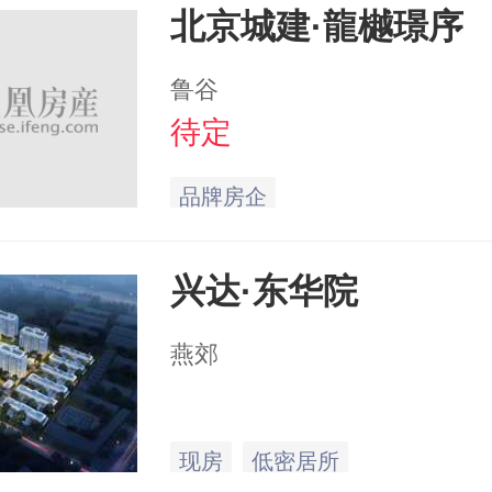
北京城建·龍樾璟序
鲁谷
待定
品牌房企
兴达·东华院
燕郊
现房
低密居所