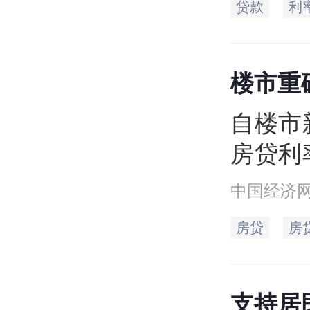
贷款
利
已上调
的首套
楼市重
3.1
到3.05
该多数
​自楼
房贷利
中国经济
房贷
房
支持居