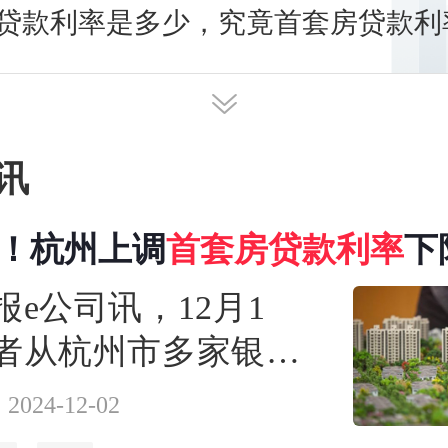
贷款利率是多少，究竟首套房贷款利
，我们一起来了解一番。
讯
%！杭州上调
首
套房贷款
利率
下
报e公司讯，12月1
者从杭州市多家银行
经纪机构了解到，目
2024-12-02
首套房贷款利率下限