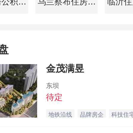
中卫住房公积金查询
乌兰察布住房公积金查询
盘
金茂满昱
东坝
待定
地铁沿线
品牌房企
科技住