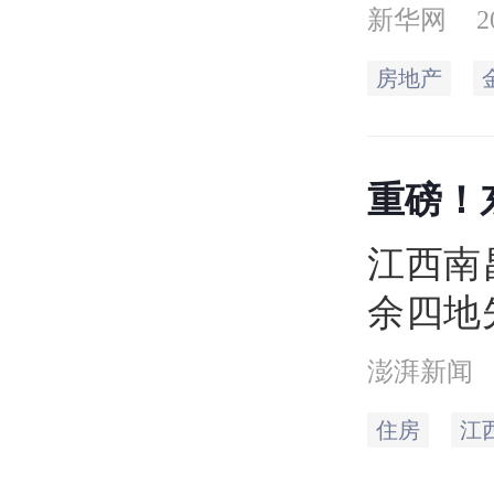
房贷款
新华网
2
降。在
房地产
策动态
有部分
重磅！
降至4
日起实
下降
江西南
余四地
月1日
澎湃新闻
住房商
住房
江
率下限