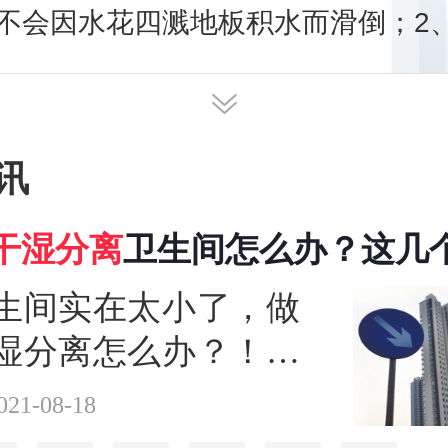
不会因水花四溅地板积水而滑倒；2
积：将水汽集中在局部，使其他地方
、延长设备寿命
讯
干湿
分离
卫生间怎么办？这几
生间实在太小了，做
湿分离怎么办？！那
！之前分享的一篇关
021-08-18
生间“花样”改成干湿分