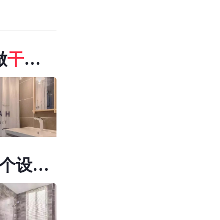
做
干湿
房
如果
洗手台
就可以
门外
放在
2个设
专属
今天
大家
分享
简约
清爽