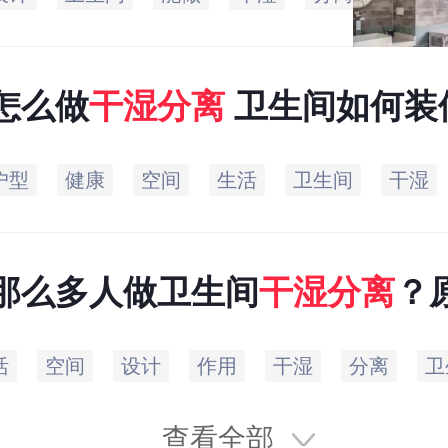
怎么做
干湿
分离
卫生间如何装
户型
健康
空间
生活
卫生间
干湿
那么多人做卫生间
干湿
分离
？
这些
活
空间
设计
作用
干湿
分离
卫
查看全部