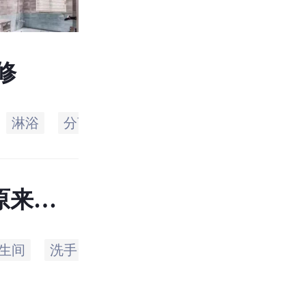
修
淋浴
分离
可以
整体
滋生
细菌
原来都
生间
洗手台
可以
水汽
淋浴
一般