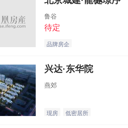
北京城建·龍樾璟序
鲁谷
待定
品牌房企
兴达·东华院
燕郊
现房
低密居所