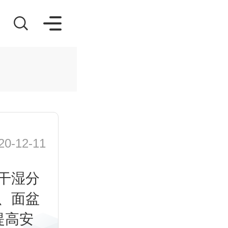
-12-11
干湿分
、面盆
提高安