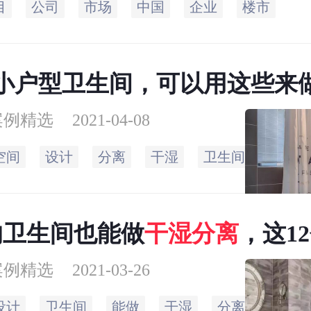
目
公司
市场
中国
企业
楼市
、四分离）卫生间的
有人说到这样一个实
小户型卫生间，可以用这些来
简单有效
案例精选
2021-04-08
空间
设计
分离
干湿
卫生间
淋浴
的卫生间也能做
干湿
分离
，这1
是小户型的专属
案例精选
2021-03-26
设计
卫生间
能做
干湿
分离
都是