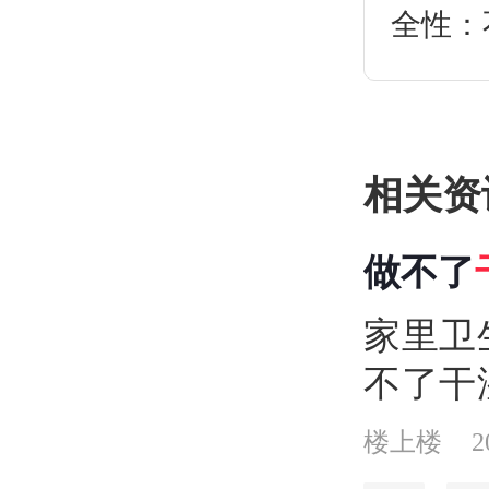
全性：
可用面
用；3
相关资
做不了
要把握
家里卫
不了干
就不做
楼上楼
2
于小卫