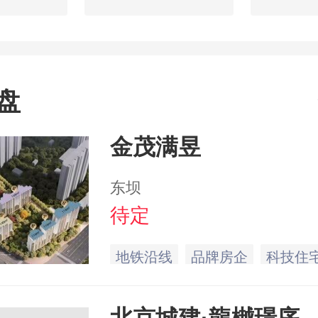
盘
金茂满昱
东坝
待定
地铁沿线
品牌房企
科技住