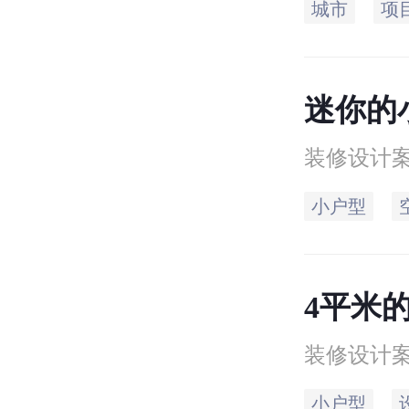
城市
项
离（三
文章，
迷你的
际问题
分离
，
装修设计
小户型
4平米
计，都
装修设计
小户型