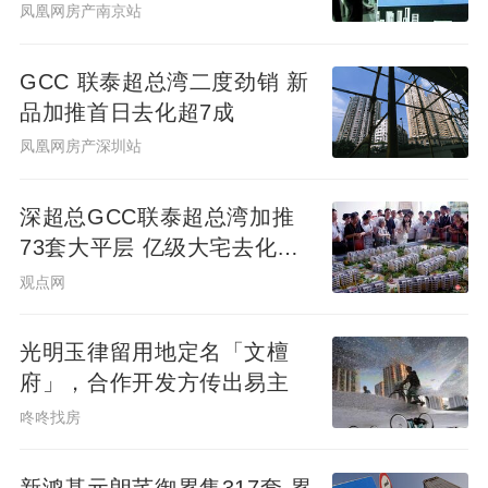
务
凤凰网房产南京站
GCC 联泰超总湾二度劲销 新
品加推首日去化超7成
凤凰网房产深圳站
深超总GCC联泰超总湾加推
73套大平层 亿级大宅去化近8
成
观点网
光明玉律留用地定名「文檀
府」，合作开发方传出易主
咚咚找房
新鸿基元朗芊御累售317套 累