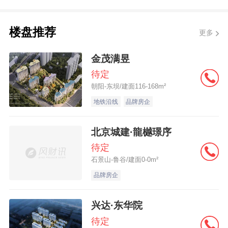
楼盘推荐
更多
金茂满昱
待定
朝阳-东坝/建面116-168m²
地铁沿线
品牌房企
北京城建·龍樾璟序
待定
石景山-鲁谷/建面0-0m²
品牌房企
兴达·东华院
待定