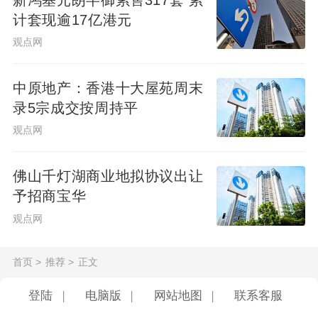
计套现逾17亿港元
观点网
中原地产：香港十大屋苑周末
录5宗成交按周持平
观点网
佛山千灯湖商业地拟协议出让
予招商宝华
观点网
首页
>
推荐
>
正文
登陆
|
电脑版
|
网站地图
|
联系客服