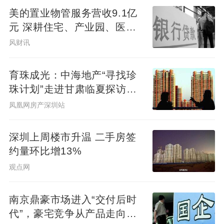
美的置业物管服务营收9.1亿
元 深耕住宅、产业园、医
养、学校、商业办公领域
风财讯
育珠成光：中海地产“寻找珍
珠计划”走进甘肃临夏探访学
子家庭
凤凰网房产深圳站
深圳上周楼市升温 二手房签
约量环比增13%
观点网
南京鼎豪市场进入“交付后时
代”，豪宅竞争从产品走向服