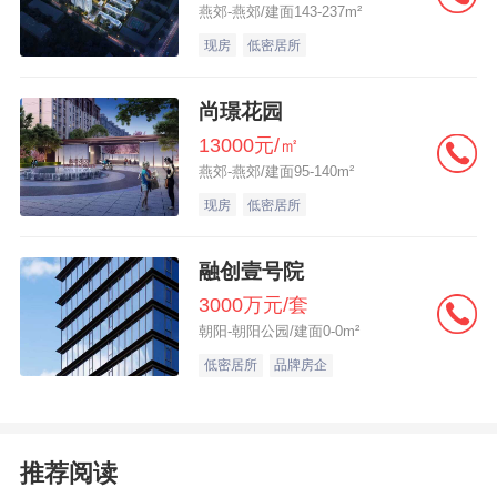
燕郊-燕郊/建面143-237m²
现房
低密居所
尚璟花园
13000元/㎡
燕郊-燕郊/建面95-140m²
现房
低密居所
融创壹号院
3000万元/套
朝阳-朝阳公园/建面0-0m²
低密居所
品牌房企
推荐阅读