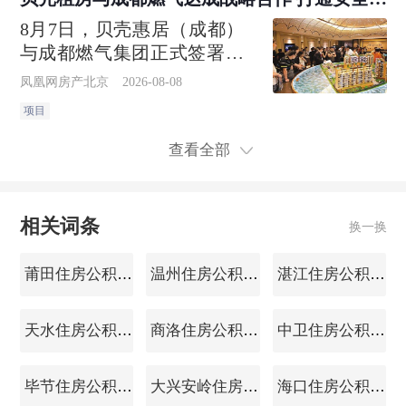
检“最后一米”
8月7日，贝壳惠居（成都）
与成都燃气集团正式签署全
面战略合作协议。作为四川
凤凰网房产北京
2026-08-08
省内首个能源服务+住房租赁
项目
协同治理机制，双方将依托
贝壳惠居（成都）旗下超十
查看全部
万级规模的省心租在管房
源，围绕燃气安全检查、隐
患协同整改、智能报
相关词条
换一换
莆田住房公积金查询
温州住房公积金查询
湛江住房公积金查询
天水住房公积金查询
商洛住房公积金查询
中卫住房公积金查询
毕节住房公积金查询
大兴安岭住房公积金查询
海口住房公积金查询