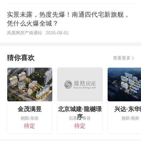
实景未露，热度先爆！南通四代宅新旗舰，
凭什么火爆全城？
凤凰网房产南通站
2026-08-01
猜你喜欢
查看更多
金茂满昱
北京城建·龍樾璟
兴达·东华
序
朝阳-东坝
石景山-鲁谷
燕郊-燕郊
待定
待定