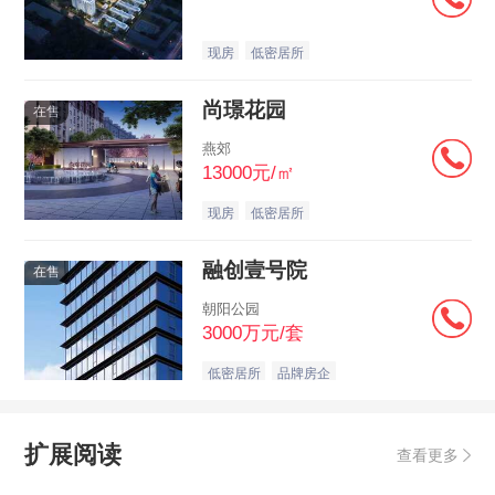
现房
低密居所
尚璟花园
在售
燕郊
13000元/㎡
现房
低密居所
融创壹号院
在售
朝阳公园
3000万元/套
低密居所
品牌房企
扩展阅读
查看更多