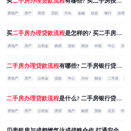
买
二手房
办理
贷款
流程
有哪些? 买二手房按揭
贷款需要怎么办理？需要哪些材料？
房地产
房产
房贷
贷款
方向
金融
信息
银行
办理
买
二手房
办理
贷款
流程
是怎样的? 买二手房贷
款流程和需要的手续?
房地产
房产
公积金
购房
贷款
商业
中国
中心
方向
二手房
办理
贷款
流程
有哪些? 二手房银行贷款
面签流程是什么？
房地产
房产
公积金
贷款
中心
方向
都会
二手房
银
二手房
办理
贷款
流程
是什么? 二手房银行贷款
面签流程是什么？
房地产
房产
公积金
房贷
地产
购房
贷款
北京
中心
贝壳租房与成都燃气达成战略合作 打通安全巡