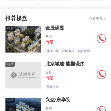
推荐楼盘
查看更多
金茂满昱
待售
东坝
待定
地铁沿线
品牌房企
科技住宅
北京城建·龍樾璟序
待售
鲁谷
待定
品牌房企
兴达·东华院
待售
燕郊