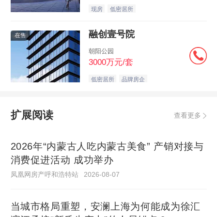
现房
低密居所
融创壹号院
在售
朝阳公园
3000万元/套
低密居所
品牌房企
扩展阅读
查看更多
2026年“内蒙古人吃内蒙古美食” 产销对接与
消费促进活动 成功举办
凤凰网房产呼和浩特站
2026-08-07
当城市格局重塑，安澜上海为何能成为徐汇