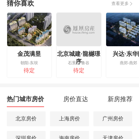
猜你喜欢
查看更多
金茂满昱
北京城建·龍樾璟
兴达·东华
序
朝阳-东坝
石景山-鲁谷
燕郊-燕郊
待定
待定
热门城市房价
房价直达
新房推荐
北京房价
上海房价
广州房价
深圳房价
海南房价
天津房价