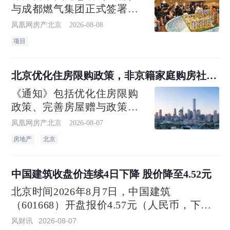
与成都燃气集团正式签署全
面战略合作协议。作为四川
凤凰网房产北京
2026-08-08
省内首个能源服务+住房租赁
项目
协同治理机制，双方将依托
贝壳惠居（成都）旗下超十
万级规模的省心租在管房
北京优化住房限购政策，非京籍家庭购房社保
源，围绕燃气安全检查、隐
个税缴纳年限下调为一年
《通知》包括优化住房限购
患协同整改、智能报
政策、完善房屋赠与政策、
加大住房公积金支持力度3个
凤凰网房产北京
2026-08-07
方面7项政策措施。
房地产
北京
中国建筑收盘价连续4日下降 股价降至4.52元
北京时间2026年8月7日，中国建筑
（601668）开盘报价4.57元（人民币，下
同），收盘于4.52元，相比上一个交易日的
风财讯
2026-08-07