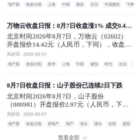
收盘价4.57元，下跌1.09%。当日最高价4.57
地产股
收盘日报
上海
中国
建筑
亿元
中国建筑
下降
元，最低达4.51元，成交量188.62万手，总
市值1867.68亿元。
万物云收盘日报：8月7日收盘涨1% 成交0.48
万手
北京时间2026年8月7日，万物云（02602）
开盘报价14.42元（人民币，下同），收盘于
14.9元，相比上一个交易日的收盘价14.75
风财讯
2026-08-07
元，上涨1%。当日最高价14.9元，最低达
地产股
收盘日报
新华
上海
中国
建筑
时代
企业
能
14.42元，成交量0.48万手，总市值171.46亿
元。
8月7日收盘日报：山子股份已连续2日下跌
北京时间2026年8月7日，山子股份
（000981）开盘报价2.97元（人民币，下
同），收盘于2.98元，相比上一个交易日的
风财讯
2026-08-07
收盘价3.01元，下跌1%。当日最高价3元，
地产股
收盘日报
房地产
地产
龙头
退出
全面
股份
最低达2.82元，成交量564.76万手，总市值
297.92亿元。
查看全部