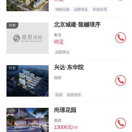
地铁沿线
品牌房企
科技住宅
北京城建·龍樾璟序
待售
鲁谷
待定
品牌房企
兴达·东华院
待售
燕郊
现房
低密居所
尚璟花园
在售
燕郊
13000元/㎡