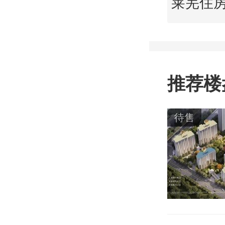
推荐楼
待售