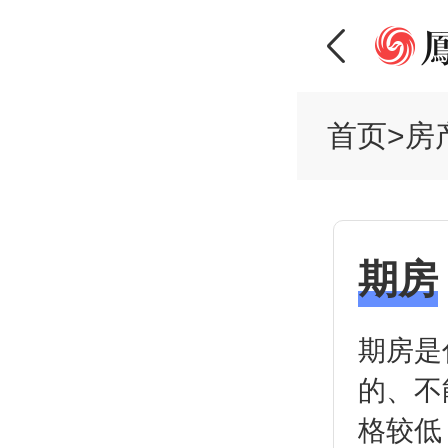
首页
>
房
期房
期房是
的、不
格较低