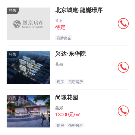
北京城建·龍樾璟序
待售
鲁谷
待定
品牌房企
兴达·东华院
待售
燕郊
现房
低密居所
尚璟花园
在售
燕郊
13000元/㎡
现房
低密居所