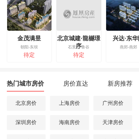
金茂满昱
北京城建·龍樾璟
兴达·东华
序
朝阳-东坝
石景山-鲁谷
燕郊-燕郊
待定
待定
热门城市房价
房价直达
新房推荐
北京房价
上海房价
广州房价
深圳房价
海南房价
天津房价