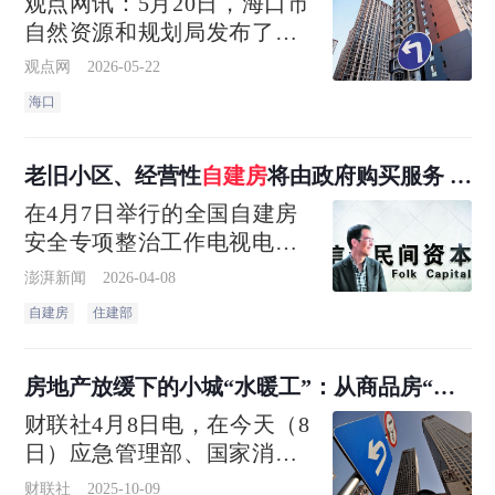
观点网讯：5月20日，海口市
自然资源和规划局发布了
《海口市城镇开发边界内国
观点网
2026-05-22
有住宅用地自建房规划建设
海口
管控的若干意见（试行）
（征求意见稿）》
老旧小区、经营性
自建房
将由政府购买服务 建
共享消防设施
在4月7日举行的全国自建房
安全专项整治工作电视电话
会议上，住房和城乡建设部
澎湃新闻
2026-04-08
要求，各地区、各部门要围
自建房
住建部
绕防风险、保安全这条主
线，认真抓好自建房排查整
治常态化工作，有效消除存
房地产放缓下的小城“水暖工”：从商品房“转
量、管住增量
战”农村
自建房
财联社4月8日电，在今天（8
日）应急管理部、国家消防
救援局举行的政策吹风会
财联社
2025-10-09