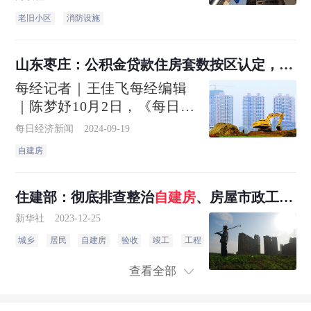
上，国家消防救援局相关负
老旧小区
消防设施
责人介绍，针对量大面广的
老旧小区、经营性自建房等
长期以来消防基础薄弱、隐
山东枣庄：公积金贷款住房套数按区认定，宅
患突出的问题，国务院办公
基地
自建房
不计入
每经记者｜王佳飞每经编辑
厅日前印发的《关于加强基
｜陈梦妤10月2日，《每日经
层消防工作的意见》提...
济新闻》记者联系上宋明
每日经济新闻
2024-09-19
时，他刚从外地出差回来。
自建房
宋明是河南省博爱县的一名
水暖经销商，在这个行业摸
爬滚打十多年了
住建部：彻底排查整治
自建房
、房屋市政工程
等重点领域风险隐患
新华社
2023-12-25
城乡
居民
自建房
验收
竣工
工程
限额
管理办法
以
查看全部