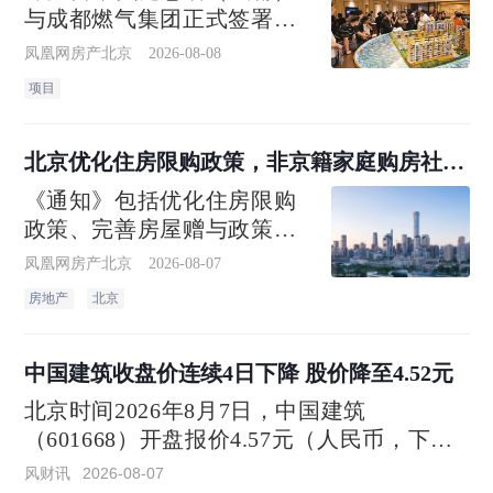
与成都燃气集团正式签署全
面战略合作协议。作为四川
凤凰网房产北京
2026-08-08
省内首个能源服务+住房租赁
项目
协同治理机制，双方将依托
贝壳惠居（成都）旗下超十
万级规模的省心租在管房
北京优化住房限购政策，非京籍家庭购房社保
源，围绕燃气安全检查、隐
个税缴纳年限下调为一年
《通知》包括优化住房限购
患协同整改、智能报
政策、完善房屋赠与政策、
加大住房公积金支持力度3个
凤凰网房产北京
2026-08-07
方面7项政策措施。
房地产
北京
中国建筑收盘价连续4日下降 股价降至4.52元
北京时间2026年8月7日，中国建筑
（601668）开盘报价4.57元（人民币，下
同），收盘于4.52元，相比上一个交易日的
风财讯
2026-08-07