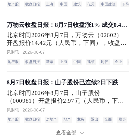
收盘价4.57元，下跌1.09%。当日最高价4.57
地产股
收盘日报
上海
中国
建筑
亿元
中国建筑
下降
元，最低达4.51元，成交量188.62万手，总
市值1867.68亿元。
万物云收盘日报：8月7日收盘涨1% 成交0.48
万手
北京时间2026年8月7日，万物云（02602）
开盘报价14.42元（人民币，下同），收盘于
14.9元，相比上一个交易日的收盘价14.75
风财讯
2026-08-07
元，上涨1%。当日最高价14.9元，最低达
地产股
收盘日报
新华
上海
中国
建筑
时代
企业
能
14.42元，成交量0.48万手，总市值171.46亿
元。
8月7日收盘日报：山子股份已连续2日下跌
北京时间2026年8月7日，山子股份
（000981）开盘报价2.97元（人民币，下
同），收盘于2.98元，相比上一个交易日的
风财讯
2026-08-07
收盘价3.01元，下跌1%。当日最高价3元，
地产股
收盘日报
房地产
地产
龙头
退出
全面
股份
最低达2.82元，成交量564.76万手，总市值
297.92亿元。
查看全部