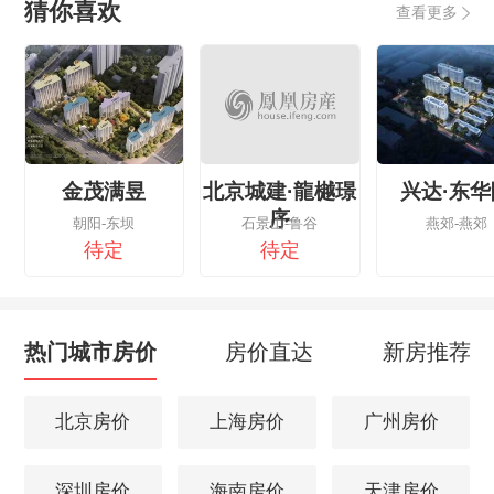
猜你喜欢
查看更多
金茂满昱
北京城建·龍樾璟
兴达·东华
序
朝阳-东坝
石景山-鲁谷
燕郊-燕郊
待定
待定
热门城市房价
房价直达
新房推荐
北京房价
上海房价
广州房价
深圳房价
海南房价
天津房价