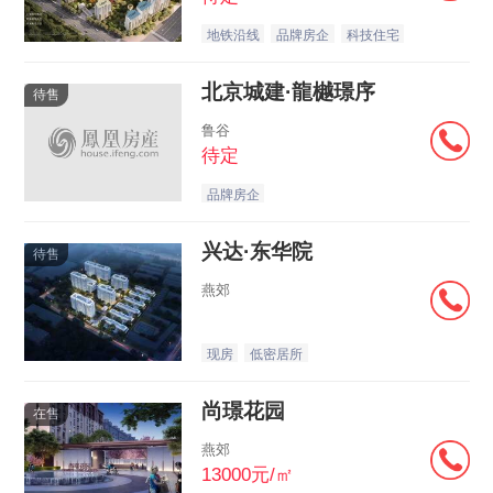
地铁沿线
品牌房企
科技住宅
北京城建·龍樾璟序
待售
鲁谷
待定
品牌房企
兴达·东华院
待售
燕郊
现房
低密居所
尚璟花园
在售
燕郊
13000元/㎡