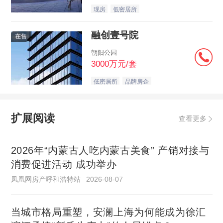
现房
低密居所
融创壹号院
在售
朝阳公园
3000万元/套
低密居所
品牌房企
扩展阅读
查看更多
2026年“内蒙古人吃内蒙古美食” 产销对接与
消费促进活动 成功举办
凤凰网房产呼和浩特站
2026-08-07
当城市格局重塑，安澜上海为何能成为徐汇