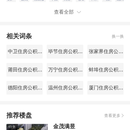
史，请问现在想投资一间汉阳区的商住两用
楼，下半年想再购入汉阳区一套住宅楼。是否
查看全部
符合国家
商业贷款
政策
。现在现房的商住两用
楼是否有好的介绍?
相关词条
换一换
中卫住房公积金查询
毕节住房公积金查询
张家界住房公积金查询
莆田住房公积金查询
万宁住房公积金查询
蚌埠住房公积金查询
德阳住房公积金查询
温州住房公积金查询
厦门住房公积金查询
推荐楼盘
查看更多
金茂满昱
待售