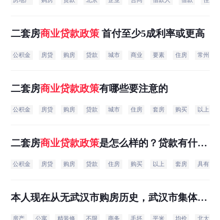
房地产
购房
贷款
北京
企业
合同
借款人
借款
住房
二套房
商业贷款
政策
首付至少5成利率或更高
公积金
房贷
购房
贷款
城市
商业
要素
住房
常州
二套房
商业贷款
政策
有哪些要注意的
公积金
房贷
购房
贷款
城市
住房
套房
购买
以上
二套房
商业贷款
政策
是怎么样的？贷款有什么
条件？
公积金
房贷
购房
贷款
住房
购买
以上
套房
具有
本人现在从无武汉市购房历史，武汉市集体户
口，武汉市身份证。家人也无武汉市购房历
房产
公寓
精装修
不限
商务
毛坯
平米
均价
北大