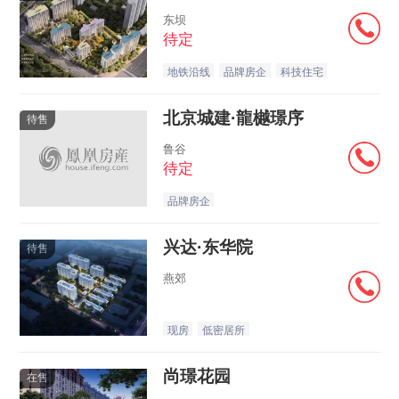
东坝
待定
地铁沿线
品牌房企
科技住宅
北京城建·龍樾璟序
待售
鲁谷
待定
品牌房企
兴达·东华院
待售
燕郊
现房
低密居所
尚璟花园
在售