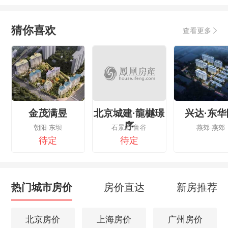
猜你喜欢
查看更多
金茂满昱
北京城建·龍樾璟
兴达·东华
序
朝阳-东坝
石景山-鲁谷
燕郊-燕郊
待定
待定
热门城市房价
房价直达
新房推荐
北京房价
上海房价
广州房价