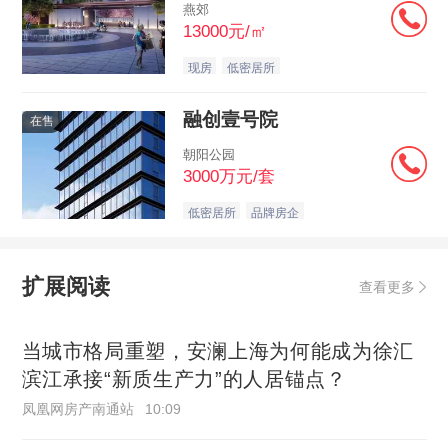
燕郊
13000元/㎡
现房
低密居所
融创壹号院
在售
朝阳公园
3000万元/套
低密居所
品牌房企
扩展阅读
查看更多
当城市格局重塑，安澜上海为何能成为徐汇
滨江承接“新质生产力”的人居锚点？
凤凰网房产南通站
10:09