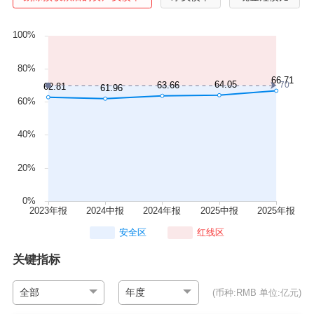
安全区
红线区
关键指标
全部
年度
(币种:RMB 单位:亿元)