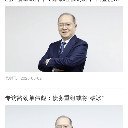
债
地的方案”
重
组
样
本：
路
劲
坦
诚
到
风
2026-
财
底，“只
06-02
风财讯
2026-06-02
讯
签
能
落
专访路劲单伟彪：债务重组或将“破冰”
专
地
访
的
路
方
劲
案”
单