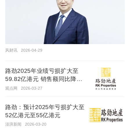
伟
彪：
债
务
重
组
或
风财讯
2026-04-29
风
2026-
财
将“破
04-29
讯
冰”
路劲2025年业绩亏损扩大至
59.82亿港元 销售额同比降
路劲2025年业绩亏损扩大至
41%
观点网
2026-03-27
59.82亿港元 销售额同比降
41%
观点网
2026-03-27
路劲：预计2025年亏损扩大至
52亿港元至55亿港元
路劲：预计2025年亏损扩大至
澎湃新闻
2026-03-20
52亿港元至55亿港元