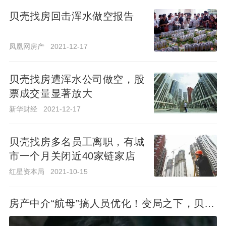
贝壳找房回击浑水做空报告
凤凰网房产
2021-12-17
凤凰网房产
2021-12-17
贝壳找房遭浑水公司做空，股
票成交量显著放大
贝壳找房遭浑水公司做空，股
票成交量显著放大
新华财经
2021-12-17
新华财经
2021-12-17
贝壳找房多名员工离职，有城
市一个月关闭近40家链家店
贝壳找房多名员工离职，有城
市一个月关闭近40家链家店
红星资本局
2021-10-15
红星资本局
2021-10-15
房
产
房产中介“航母”搞人员优化！变局之下，贝壳
中
找房前路如何？
介“航