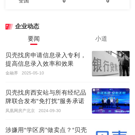
全国
0
0
企业动态
要闻
小道
贝壳找房申请信息录入专利，
提高信息录入效率和效果
贝壳找房申请信息录入专利，
提高信息录入效率和效果
金融界
2025-05-10
金融界
2025-05-10
贝壳找房西安站与所有经纪品
牌联合发布“免打扰”服务承诺
贝壳找房西安站与所有经纪品
牌联合发布“免打扰”服务承诺
凤凰网房产北京
2024-09-30
凤凰网房产北京
2024-09-30
涉嫌用“学区房”做卖点？“贝壳
找房”被曝光
涉嫌用“学区房”做卖点？“贝壳