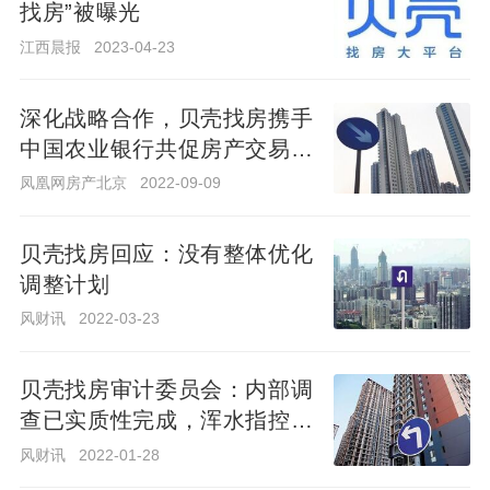
找房”被曝光
江西晨报
2023-04-23
江西晨报
2023-04-23
深化战略合作，贝壳找房携手
中国农业银行共促房产交易服
深化战略合作，贝壳找房携手
务再升级
中国农业银行共促房产交易服
凤凰网房产北京
2022-09-09
务再升级
凤凰网房产北京
2022-09-09
贝壳找房回应：没有整体优化
调整计划
贝壳找房回应：没有整体优化
调整计划
风财讯
2022-03-23
风财讯
2022-03-23
贝壳找房审计委员会：内部调
查已实质性完成，浑水指控毫
贝壳找房审计委员会：内部调
无根据
查已实质性完成，浑水指控毫
风财讯
2022-01-28
无根据
风财讯
2022-01-28
贝壳找房回击浑水做空报告