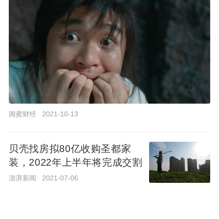
母”搞
人
员
优
化！
变
局
之
闺
蜜
2021-
下，
闺蜜财经
2021-10-13
财
10-13
贝
经
壳
找
贝壳找房拟80亿收购圣都家
房
贝壳找房系统崩了！传因浏览量突增
图
装，2022年上半年将完成交割
前
2024-05-18 20:46:38
#贝壳找房#
澎湃新闻
2021-07-06
路
5月18日，贝壳找房全国系统出现问题，登陆app
如
查询多次显示出错。传因新政后看房人太多，系统
何？
贝壳找房提供细致化服务 规
浏览量突增。贝壳找房方面已经在维修。