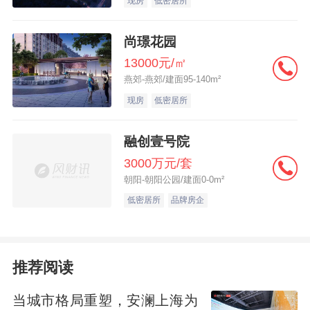
现房
低密居所
道，百家房企为河南捐款近3亿元，百强房企
主动承担社会责任，为灾区送去防汛救灾、
尚璟花园
生活、医疗等用品，值得所有人点赞。
13000元/㎡
燕郊-燕郊/建面95-140m²
从趋势来看，榜单前10中，
万科周刊相比6
现房
低密居所
月，排名上升13位，且位列第一名
，而上升
趋势最大的是绿地集团，相比上月上升17
融创壹号院
3000万元/套
为；而世茂集团则下降7位，从排名第2跌至
朝阳-朝阳公园/建面0-0m²
第9。总体来看，联发集团本月上升77名，为
低密居所
品牌房企
最大提升；而保利置业和康桥集团分别下降
49名和48名。
推荐阅读
从单个房企来看，万科周刊本月公众号文章
《万科公益基金会决定向河南省红十字会捐
当城市格局重塑，安澜上海为