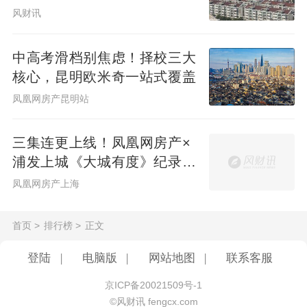
风财讯
37.5，与6月份相比上升4.4。
中高考滑档别焦虑！择校三大
《2021年7月房企官方微信文章优质指数20
核心，昆明欧米奇一站式覆盖
强》
凤凰网房产昆明站
三集连更上线！凤凰网房产×
2021年7月房企官方微信优质指数20强
浦发上城《大城有度》纪录片
见证一座百万方大城生长
凤凰网房产上海
《2021年7月房企官方微信文章优质指数20
强》文章优质指数榜单主要是依据单篇文章
首页
>
排行榜
>
正文
和头条文章的阅读量进行加权计算得出，本
期榜单中排名前五的房企分别为万科周刊、
登陆
|
电脑版
|
网站地图
|
联系客服
绿地集团、建业集团，其中绿地集团首次进
京ICP备20021509号-1
入前三。
©风财讯 fengcx.com