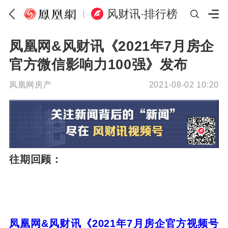
风财讯·排行榜
凤凰网&风财讯《2021年7月房企
官方微信影响力100强》发布
凤凰网房产
2021-08-02 10:20
往期回顾：
凤凰网
&
风财讯《
2021年7月房企官方视频号