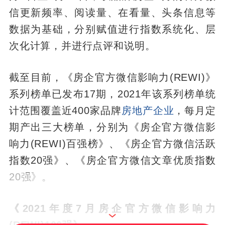
信更新频率、阅读量、在看量、头条信息等
数据为基础，分别赋值进行指数系统化、层
次化计算，并进行点评和说明。
截至目前，《房企官方微信影响力(REWI)》
系列榜单已发布17期，2021年该系列榜单统
计范围覆盖近400家品牌
房地产企业
，每月定
期产出三大榜单，分别为《房企官方微信影
响力(REWI)百强榜》、《房企官方微信活跃
指数20强》、《房企官方微信文章优质指数
20强》。
《2021年度7月房企官方微信影响力