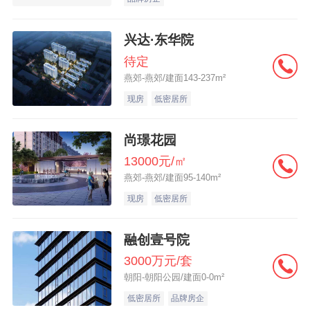
兴达·东华院
待定
燕郊-燕郊/建面143-237m²
现房
低密居所
尚璟花园
13000元/㎡
燕郊-燕郊/建面95-140m²
现房
低密居所
融创壹号院
3000万元/套
朝阳-朝阳公园/建面0-0m²
低密居所
品牌房企