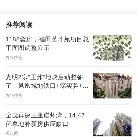
推荐阅读
1188套房，福田英才苑项目总
平面图调整公示
咚咚找房
光明2宗“王炸”地块启动整备
了！凤凰城地铁口+深实验+商
业环绕
咚咚找房
金茂再探三亚崖州湾，14.47
亿拿地补新房供应缺口
观点网