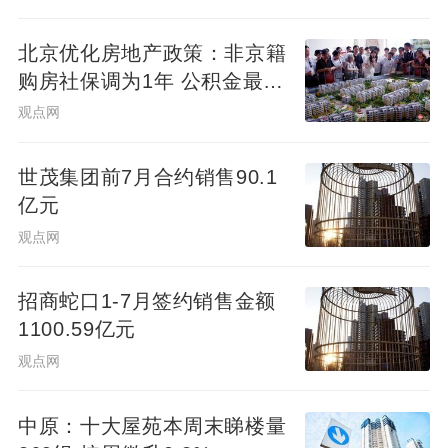
北京优化房地产政策：非京籍
购房社保调为1年 公积金最高
可贷340万元
观点网
世茂集团前7月合约销售90.1
亿元
观点网
招商蛇口1-7月签约销售金额
1100.59亿元
观点网
中原：十大屋苑本周末睇楼量