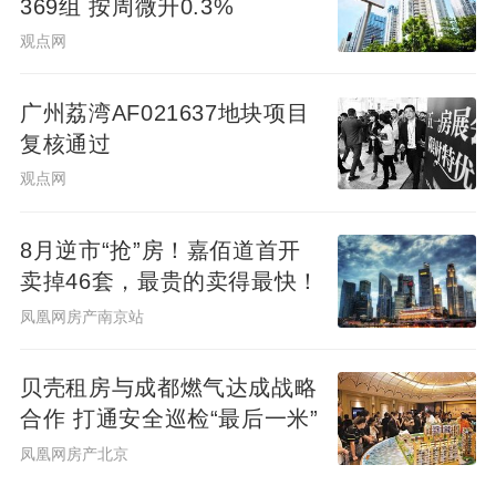
369组 按周微升0.3%
观点网
广州荔湾AF021637地块项目
复核通过
观点网
8月逆市“抢”房！嘉佰道首开
卖掉46套，最贵的卖得最快！
凤凰网房产南京站
贝壳租房与成都燃气达成战略
合作 打通安全巡检“最后一米”
凤凰网房产北京