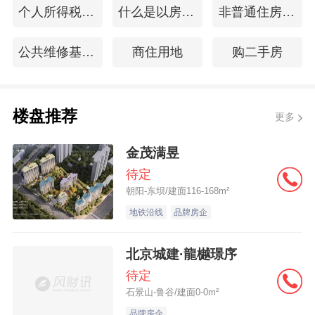
个人所得税税率
什么是以房养老
非普通住房标准
公共维修基金怎么算
商住用地
购二手房
楼盘推荐
更多
金茂满昱
待定
朝阳-东坝/建面116-168m²
地铁沿线
品牌房企
北京城建·龍樾璟序
待定
石景山-鲁谷/建面0-0m²
品牌房企