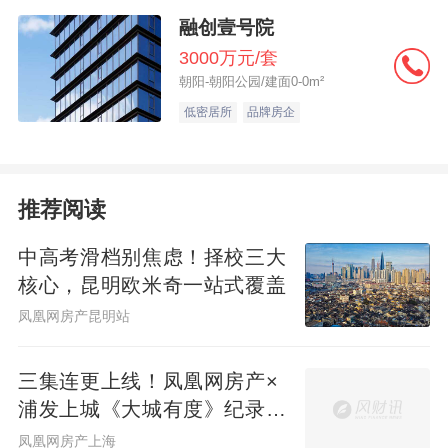
融创壹号院
3000万元/套
朝阳-朝阳公园/建面0-0m²
低密居所
品牌房企
推荐阅读
中高考滑档别焦虑！择校三大
核心，昆明欧米奇一站式覆盖
凤凰网房产昆明站
三集连更上线！凤凰网房产×
浦发上城《大城有度》纪录片
见证一座百万方大城生长
凤凰网房产上海