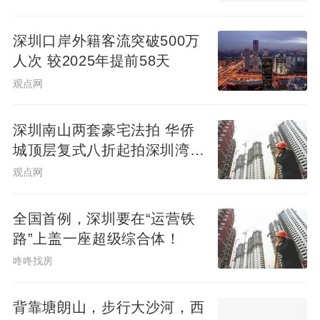
深圳口岸外籍客流突破500万
人次 较2025年提前58天
观点网
深圳南山两套豪宅法拍 华侨
城顶层复式八折起拍深圳湾住
宅1334.98万起
观点网
全国首例，深圳要在“运营铁
路”上盖一座超级综合体！
咚咚找房
背靠塘朗山，步行大沙河，西