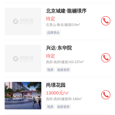
北京城建·龍樾璟序
待定
石景山-鲁谷/建面0-0m²
品牌房企
兴达·东华院
待定
燕郊-燕郊/建面143-237m²
现房
低密居所
尚璟花园
13000元/㎡
燕郊-燕郊/建面95-140m²
现房
低密居所