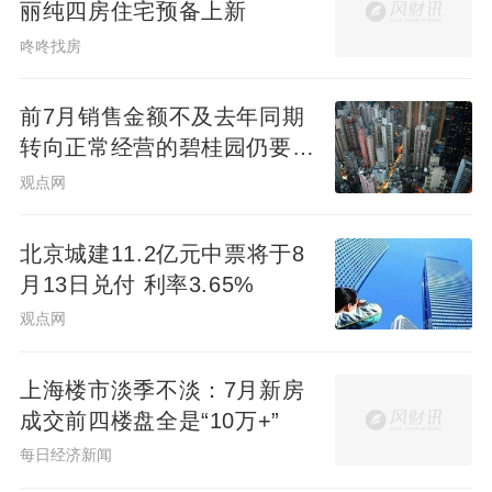
丽纯四房住宅预备上新
咚咚找房
前7月销售金额不及去年同期
转向正常经营的碧桂园仍要面
对难题
观点网
北京城建11.2亿元中票将于8
月13日兑付 利率3.65%
观点网
上海楼市淡季不淡：7月新房
成交前四楼盘全是“10万+”
每日经济新闻