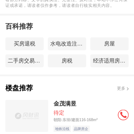
证或承诺，请读者仅作参考，请读者自行核实相关内容。
百科推荐
买房退税
水电改造注意事项
房屋
二手房交易资料
房税
经济适用房买卖合同
楼盘推荐
更多
金茂满昱
待定
朝阳-东坝/建面116-168m²
地铁沿线
品牌房企