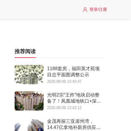
登录/注册
推荐阅读
1188套房，福田英才苑项
目总平面图调整公示
2026-08-09 13:43:47
光明2宗“王炸”地块启动整
备了！凤凰城地铁口+深实
验+商业环绕
2026-08-09 13:43:12
金茂再探三亚崖州湾，
14.47亿拿地补新房供应缺