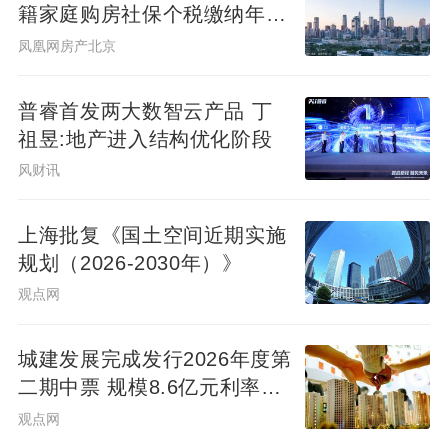
籍家庭购房社保个税缴纳年限
下调为一年
凤凰网房产北京
普睿首发两大数智云产品 丁
祖昱:地产进入结构优化阶段
风财讯
上海批复《国土空间近期实施
规划（2026-2030年）》
观点网
城建发展完成发行2026年度第
二期中票 规模8.6亿元利率
2.14%
观点网