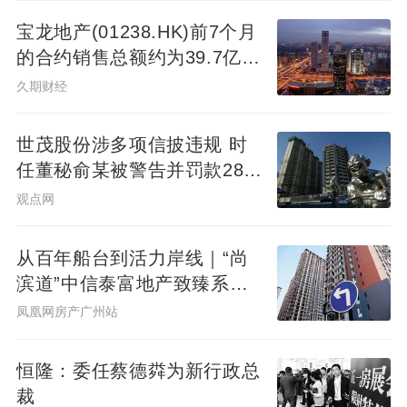
宝龙地产(01238.HK)前7个月
的合约销售总额约为39.7亿元
同比减少7.78%
久期财经
世茂股份涉多项信披违规 时
任董秘俞某被警告并罚款280
万元
观点网
从百年船台到活力岸线｜“尚
滨道”中信泰富地产致臻系首
秀广州&广州滨江天地商业愿
凤凰网房产广州站
景发布，共筑水岸新封面
恒隆：委任蔡德粦为新行政总
裁