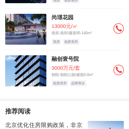
现房
低密居所
地价7851.9元/平方米。
详细 >>
尚璟花园
13000元/㎡
燕郊-燕郊/建面95-140m²
现房
低密居所
融创壹号院
3000万元/套
朝阳-朝阳公园/建面0-0m²
低密居所
品牌房企
推荐阅读
北京优化住房限购政策，非京