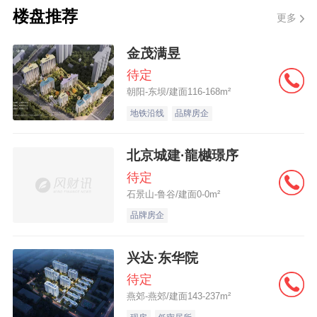
南京两宗地块底价成交，中国金茂旗下公
楼盘推荐
更多
司15.49亿元竞得江宁地块
金茂满昱
7月16日，南京市江宁区和六合区共2宗涉
待定
朝阳-东坝/建面116-168m²
宅用地成功出让，总土地出让面积112754.7
地铁沿线
品牌房企
平方米，总规划建筑面积198036.3平方米，
总起始价19.94亿元，最终两宗地块均以底价
北京城建·龍樾璟序
成交，总成交价约19.94亿元。
待定
石景山-鲁谷/建面0-0m²
从出让结果来看，百家湖 G39 地块由中
品牌房企
国金茂（00817.HK）旗下公司北京方兴亦城
兴达·东华院
置业有限公司以底价15.49亿元摘得，成交
楼
待定
面地价
11997元/平方米；六合G39地块由南
燕郊-燕郊/建面143-237m²
京龙跃
房地产
底价4.45亿元摘得，成交楼面