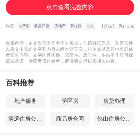
任公司（以下简称“中国中化”）携旗下单位在
点击查看完整内容
先进制造链和绿色农业链展区精彩亮相，展
现了中国中化产业链上下游的协同效应和民
标签:
【责编】
风科186
地产股
收盘日报
房地产
碧桂园
北京
生福祉的改善，全方位呈现中国中化为中国
和全球产业链供应链稳定畅通作出的积极贡
免责声明：本文仅代表作者个人观点，与风财讯无关。其原创性
以及文中陈述文字和内容未经本站证实，对本文以及其中全部或
献。中国金茂在中国中化参展中也一同亮
者部分内容、文字的真实性、完整性、及时性，本站不作任何保
证或承诺，请读者仅作参考，请读者自行核实相关内容。
相。
百科推荐
作为全球首个以供应链为主题的国家级展
会，链博会聚焦促进全球产业链供应链合
地产服务
学区房
房贷办理
作，尤其关注绿色低碳发展与数字化转型，
旨在为全球经济健康持续发展注入新动能。
清远住房公积金查询
商品房合同
佛山住房公积金查询
详细 >>