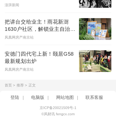
澎湃新闻
把讲台交给业主！雨花新澍
1630户社区，解锁业主自治社
群新样本
凤凰网房产南京站
安德门四代宅上新！颐居G58
最新规划出炉
凤凰网房产南京站
首页
>
推荐
>
正文
登陆
|
电脑版
|
网站地图
|
联系客服
京ICP备20021509号-1
©风财讯 fengcx.com