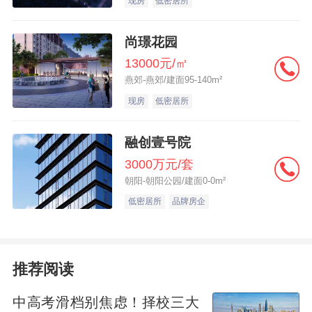
现房
低密居所
三、申请人可到住房所在地公积金中心管理
部提出申请，由管理部与区乡镇政府、街道
尚璟花园
办事处、应急部门等相关单位对接核实后，
13000元/㎡
提供上述阶段性支持措施，确保支持政策精
燕郊-燕郊/建面95-140m²
现房
低密居所
准实施。
融创壹号院
四、阶段性支持措施执行至2025年11月30
3000万元/套
日。
朝阳-朝阳公园/建面0-0m²
低密居所
品牌房企
特此通知。
北京住房公积金管理中心
推荐阅读
中高考滑档别焦虑！择校三大
2025年8月18日