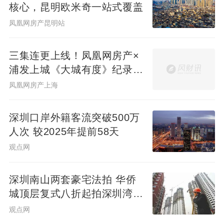
核心，昆明欧米奇一站式覆盖
凤凰网房产昆明站
三集连更上线！凤凰网房产×
浦发上城《大城有度》纪录片
见证一座百万方大城生长
凤凰网房产上海
深圳口岸外籍客流突破500万
人次 较2025年提前58天
观点网
深圳南山两套豪宅法拍 华侨
城顶层复式八折起拍深圳湾住
宅1334.98万起
观点网