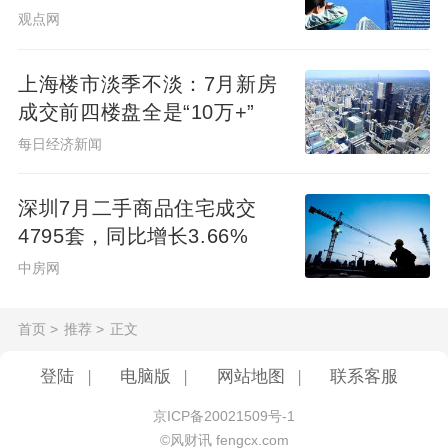
观点网
上海楼市淡季不淡：7月新房
成交前四楼盘全是“10万+”
每日经济新闻
深圳7月二手商品住宅成交
4795套，同比增长3.66%
中房网
首页
>
推荐
>
正文
登陆
|
电脑版
|
网站地图
|
联系客服
京ICP备20021509号-1
©风财讯 fengcx.com