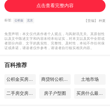
北京住房公积金管理中心关于对受2025年汛
点击查看完整内容
情影响的缴存职工给予阶段性支持的通知
标签:
【责编】
种夏
公积金
北京
京房公积金发〔2025〕37号
免责声明：本文仅代表作者个人观点，与风财讯无关。其原创性
以及文中陈述文字和内容未经本站证实，对本文以及其中全部或
北京住房公积金管理中心各管理部，各住房
者部分内容、文字的真实性、完整性、及时性，本站不作任何保
证或承诺，请读者仅作参考，请读者自行核实相关内容。
公积金缴存单位、缴存人：
百科推荐
为落实市委市政府牢牢把握以人民为中心的
要求，促进受2025年汛情影响的缴存职工生
公积金买房提取
商贷转公积金贷款
土地市场
产生活秩序尽快恢复正常，抓紧修缮受损房
屋，北京住房公积金管理中心（以下简称公
二手房交房注意事项
房子户型图
买房什么最重要
积金中心）对受2025年汛情影响的缴存职工
给予阶段性支持。现就有关措施通知如下。