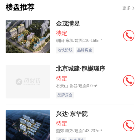
楼盘推荐
更多
一、受汛情影响的缴存职工，因修缮受损自
金茂满昱
有住房造成生活困难的，可申请提取本人账
待定
户内住房公积金余额，修缮资金额由所在乡
朝阳-东坝/建面116-168m²
镇政府、街道办事处等相关部门核定。
地铁沿线
品牌房企
二、受汛情影响的缴存职工，汛情发生后自
北京城建·龍樾璟序
有住房暂不具备居住条件，需要租赁住房并
待定
完成租房备案的，可申请提取住房公积金支
石景山-鲁谷/建面0-0m²
付房屋租金，不受连续足额缴存住房公积金3
品牌房企
个月（含）以上限制，不受本人及配偶在北
兴达·东华院
京无自有住房限制，不受月缴存额限制，每
待定
月提取限额为实际月租金。
燕郊-燕郊/建面143-237m²