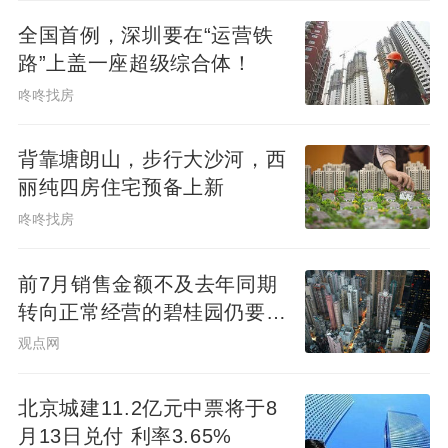
全国首例，深圳要在“运营铁
路”上盖一座超级综合体！
咚咚找房
背靠塘朗山，步行大沙河，西
丽纯四房住宅预备上新
咚咚找房
前7月销售金额不及去年同期
转向正常经营的碧桂园仍要面
对难题
观点网
北京城建11.2亿元中票将于8
月13日兑付 利率3.65%