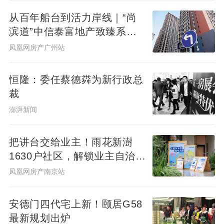
从百年船台到活力岸线｜“尚
滨道”中信泰富地产致臻系首
秀广州&广州滨江天地商业愿
凤凰网房产广州站
景发布，共筑水岸新封面
恒隆：委任蔡德粦为新行政总
裁
澎湃新闻
把讲台交给业主！雨花新澍
1630户社区，解锁业主自治社
群新样本
凤凰网房产南京站
安德门四代宅上新！颐居G58
最新规划出炉