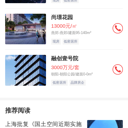
现房
低密居所
尚璟花园
13000元/㎡
燕郊-燕郊/建面95-140m²
现房
低密居所
融创壹号院
3000万元/套
朝阳-朝阳公园/建面0-0m²
低密居所
品牌房企
推荐阅读
上海批复《国土空间近期实施