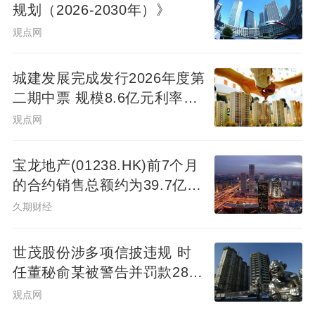
规划（2026-2030年）》
观点网
城建发展完成发行2026年度第
二期中票 规模8.6亿元利率
2.14%
观点网
宝龙地产(01238.HK)前7个月
的合约销售总额约为39.7亿元
同比减少7.78%
久期财经
世茂股份涉多项信披违规 时
任董秘俞某被警告并罚款280
万元
观点网