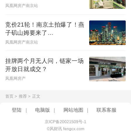
凤凰网房产南京站
竞价21轮！南京土拍爆了！燕
子矶山姆要来了…
凤凰网房产南京站
挂牌两个月无人问，链家一场
开放日就成交？
凤凰网房产
首页
>
推荐
>
正文
登陆
|
电脑版
|
网站地图
|
联系客服
京ICP备20021509号-1
©风财讯 fengcx.com