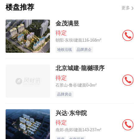
请。
楼盘推荐
更多
金茂满昱
待定
朝阳-东坝/建面116-168m²
地铁沿线
品牌房企
北京城建·龍樾璟序
待定
石景山-鲁谷/建面0-0m²
品牌房企
兴达·东华院
待定
燕郊-燕郊/建面143-237m²