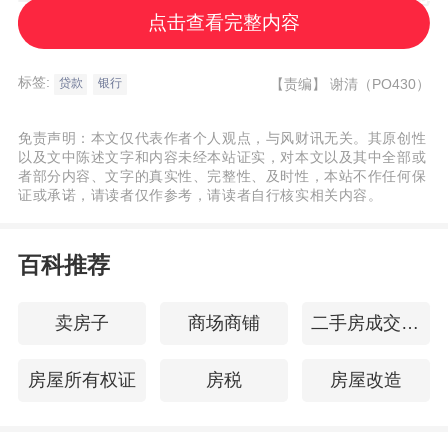
点击查看完整内容
将迎来降息机会。
标签:
【责编】
谢清（PO430）
贷款
银行
这次调整并
非面向所有二套房客户自动生
效，而是需要满足特定条件
。
免责声明：本文仅代表作者个人观点，与风财讯无关。其原创性
以及文中陈述文字和内容未经本站证实，对本文以及其中全部或
者部分内容、文字的真实性、完整性、及时性，本站不作任何保
从银行通知中的调整规则显示，可以申请降
证或承诺，请读者仅作参考，请读者自行核实相关内容。
低利率的客户，是指那些“
原房贷利率加点幅
度高于上季度全国新发放房贷平均加点幅度
百科推荐
30个基点（0.3%）
”的人群。
卖房子
商场商铺
二手房成交价格
也就是说，只要你原有贷款的利率加点，比
房屋所有权证
房税
房屋改造
当前全国平均加点水平超出一定幅度，就跨
过了“触发门槛”，就可向银行提出利率下调申