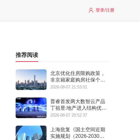
登录/注册
推荐阅读
北京优化住房限购政策，
非京籍家庭购房社保个税
缴纳年限下调为一年
2026-08-07 21:53:01
普睿首发两大数智云产品
丁祖昱:地产进入结构优化
阶段
2026-08-07 20:52:37
上海批复《国土空间近期
实施规划（2026-2030