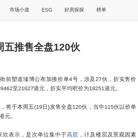
市场小道
好房探探
榜单
ESG
五推售全盘120伙
衙前塱道瑧博公布加推价单4号，涉及27伙，折实售价
19462至21627港元，折实平均呎价为18251港元。
将于本周五(19日)发售全盘120伙，当中115伙以价单
1港元。
家欣表示，是次单位集中于
高层
，计及楼层及景观因素