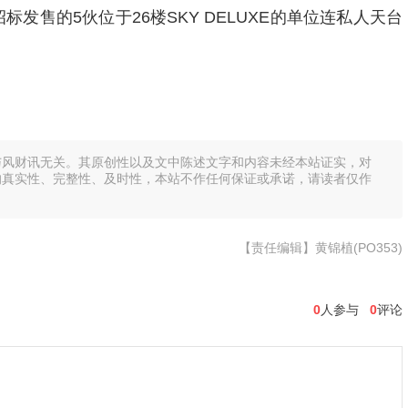
发售的5伙位于26楼SKY DELUXE的单位连私人天台
与风财讯无关。其原创性以及文中陈述文字和内容未经本站证实，对
的真实性、完整性、及时性，本站不作任何保证或承诺，请读者仅作
【责任编辑】黄锦植(PO353)
0
人参与
0
评论